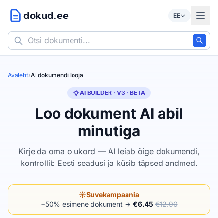
dokud.ee
EE
Avaleht
›
AI dokumendi looja
AI BUILDER · V3 · BETA
Loo dokument AI abil
minutiga
Kirjelda oma olukord — AI leiab õige dokumendi,
kontrollib Eesti seadusi ja küsib täpsed andmed.
☀️
Suvekampaania
−50% esimene dokument →
€6.45
€12.90