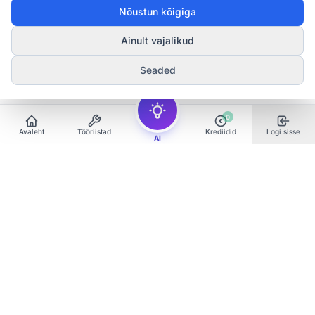
Nõustun kõigiga
Ainult vajalikud
Seaded
0
€
Avaleht
Tööriistad
Krediidid
Logi sisse
AI
Dokumendimallid on informatiivsed ja ei asenda
professionaalset õigusabi. Enne allkirjastamist tutvuge
hoolikalt dokumendi sisuga. Keerulisemates olukordades
soovitame konsulteerida juristi või notariga.