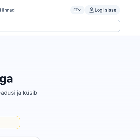
Hinnad
Logi sisse
EE
iga
eadusi ja küsib