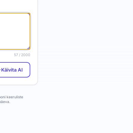
57
/ 2000
Käivita AI
ooni keeruliste
 päeva.