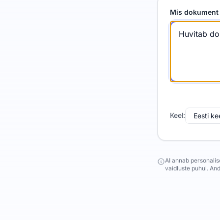
Mis dokument 
Keel:
AI annab personalis
vaidluste puhul. An