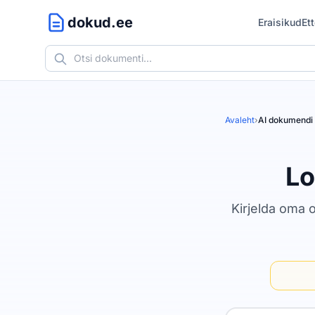
dokud.ee
Eraisikud
Et
Avaleht
›
AI dokumendi 
Lo
Kirjelda oma o