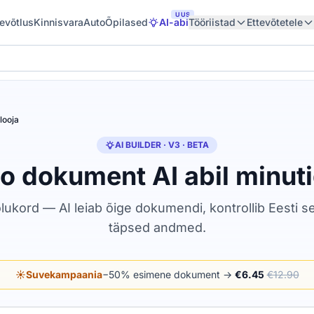
UUS
tevõtlus
Kinnisvara
Auto
Õpilased
AI-abi
Tööriistad
Ettevõtetele
looja
AI BUILDER · V3 · BETA
o dokument AI abil minut
lukord — AI leiab õige dokumendi, kontrollib Eesti s
täpsed andmed.
☀️
Suvekampaania
−50% esimene dokument →
€6.45
€12.90