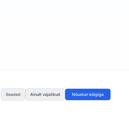
Seaded
Ainult vajalikud
Nõustun kõigiga