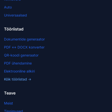
Auto
Universaalsed
Tööriistad
Dokumentide generaator
PDF ↔ DOCX konverter
QR-koodi generaator
PDF ühendamine
Elektrooniline allkiri
Kõik tööriistad →
Teave
Meist
Tingimused