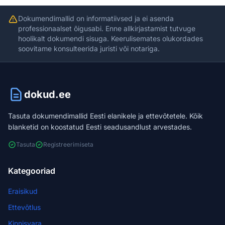
Dokumendimallid on informatiivsed ja ei asenda
professionaalset õigusabi. Enne allkirjastamist tutvuge
hoolikalt dokumendi sisuga. Keerulisemates olukordades
soovitame konsulteerida juristi või notariga.
dokud.ee
Tasuta dokumendimallid Eesti elanikele ja ettevõtetele. Kõik
blanketid on koostatud Eesti seadusandlust arvestades.
Tasuta
Registreerimiseta
Kategooriad
Eraisikud
Ettevõtlus
Kinnisvara