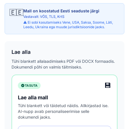
🇪🇪
Mall on koostatud Eesti seaduste järgi
Vastavalt: VÕS, TLS, KrtS
⚠️ Ei sobi kasutamiseks Vene, USA, Saksa, Soome, Läti,
Leedu, Ukraina ega muude jurisdiktsioonide jaoks.
Lae alla
Tühi blankett allalaadimiseks PDF või DOCX formaadis.
Dokumendi põhi on valmis täitmiseks.
💾
TASUTA
Lae alla mall
Tühi blankett või täidetud näidis. Allkirjastad ise.
AI-nupp avab personaliseerimise selle
dokumendi jaoks.