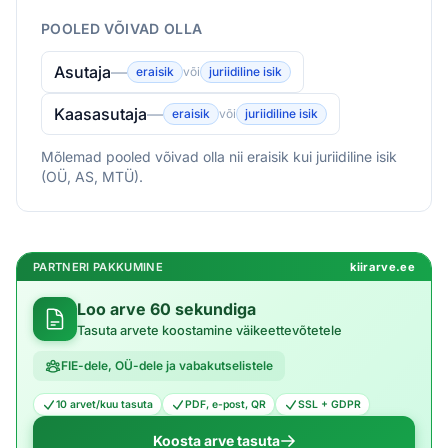
POOLED VÕIVAD OLLA
Asutaja
—
eraisik
või
juriidiline isik
Kaasasutaja
—
eraisik
või
juriidiline isik
Mõlemad pooled võivad olla nii eraisik kui juriidiline isik
(OÜ, AS, MTÜ).
PARTNERI PAKKUMINE
kiirarve.ee
Loo arve 60 sekundiga
Tasuta arvete koostamine väikeettevõtetele
FIE-dele, OÜ-dele ja vabakutselistele
10 arvet/kuu tasuta
PDF, e-post, QR
SSL + GDPR
Koosta arve tasuta