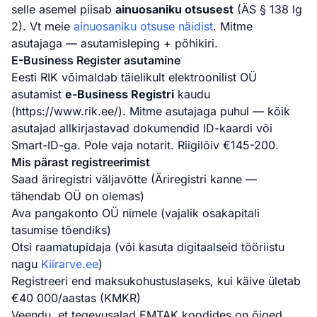
selle asemel piisab
ainuosaniku otsusest
(ÄS § 138 lg
2). Vt meie
ainuosaniku otsuse näidist
. Mitme
asutajaga — asutamisleping + põhikiri.
E-Business Register asutamine
Eesti RIK võimaldab täielikult elektroonilist OÜ
asutamist
e-Business Registri
kaudu
(https://www.rik.ee/). Mitme asutajaga puhul — kõik
asutajad allkirjastavad dokumendid ID-kaardi või
Smart-ID-ga. Pole vaja notarit. Riigilõiv €145-200.
Mis pärast registreerimist
Saad äriregistri väljavõtte (Äriregistri kanne —
tähendab OÜ on olemas)
Ava pangakonto OÜ nimele (vajalik osakapitali
tasumise tõendiks)
Otsi raamatupidaja (või kasuta digitaalseid tööriistu
nagu
Kiirarve.ee
)
Registreeri end maksukohustuslaseks, kui käive ületab
€40 000/aastas (KMKR)
Veendu, et tegevusalad EMTAK koodides on õiged