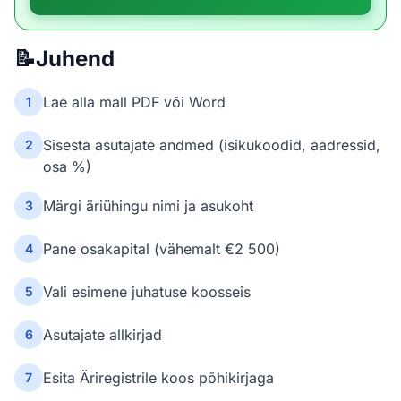
📝
Juhend
Lae alla mall PDF või Word
1
Sisesta asutajate andmed (isikukoodid, aadressid,
2
osa %)
Märgi äriühingu nimi ja asukoht
3
Pane osakapital (vähemalt €2 500)
4
Vali esimene juhatuse koosseis
5
Asutajate allkirjad
6
Esita Äriregistrile koos põhikirjaga
7