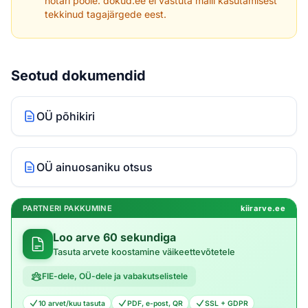
notari poole. dokud.ee ei vastuta malli kasutamisest
tekkinud tagajärgede eest.
Seotud dokumendid
OÜ põhikiri
OÜ ainuosaniku otsus
PARTNERI PAKKUMINE
kiirarve.ee
Loo arve 60 sekundiga
Tasuta arvete koostamine väikeettevõtetele
FIE-dele, OÜ-dele ja vabakutselistele
10 arvet/kuu tasuta
PDF, e-post, QR
SSL + GDPR