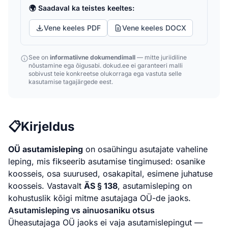
🌍 Saadaval ka teistes keeltes:
Vene keeles PDF
Vene keeles DOCX
See on
informatiivne dokumendimall
— mitte juriidiline
nõustamine ega õigusabi. dokud.ee ei garanteeri malli
sobivust teie konkreetse olukorraga ega vastuta selle
kasutamise tagajärgede eest.
📋
Kirjeldus
OÜ asutamisleping
on osaühingu asutajate vaheline
leping, mis fikseerib asutamise tingimused: osanike
koosseis, osa suurused, osakapital, esimene juhatuse
koosseis. Vastavalt
ÄS § 138
, asutamisleping on
kohustuslik kõigi mitme asutajaga OÜ-de jaoks.
Asutamisleping vs ainuosaniku otsus
Üheasutajaga OÜ jaoks ei vaja asutamislepingut —