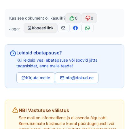
Kas see dokument oli kasulik?
0
0
Kopeeri link
Jaga:
Leidsid ebatäpsuse?
Kui leidsid vea, ebatäpsuse või soovid jätta
tagasisidet, anna meile teada!
Kirjuta meile
info@dokud.ee
NB! Vastutuse välistus
See mall on informatiivne ja ei asenda õigusabi.
Keerulisemate küsimuste korral pöörduge juristi või