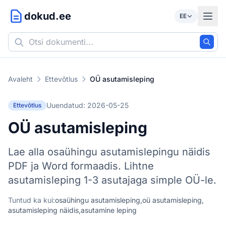
dokud.ee
EE
Avaleht
Ettevõtlus
OÜ asutamisleping
Uuendatud: 2026-05-25
Ettevõtlus
OÜ asutamisleping
Lae alla osaühingu asutamislepingu näidis
PDF ja Word formaadis. Lihtne
asutamisleping 1-3 asutajaga simple OÜ-le.
Tuntud ka kui:
osaühingu asutamisleping,
oü asutamisleping,
asutamisleping näidis,
asutamine leping