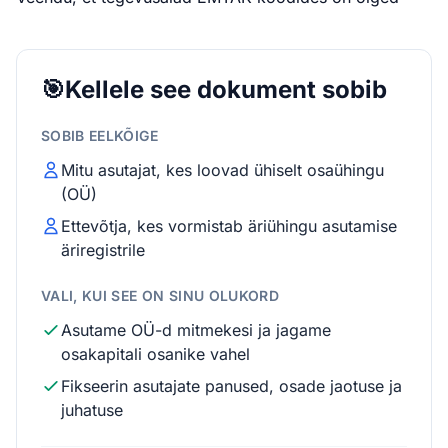
🎯
Kellele see dokument sobib
SOBIB EELKÕIGE
Mitu asutajat, kes loovad ühiselt osaühingu
(OÜ)
Ettevõtja, kes vormistab äriühingu asutamise
äriregistrile
VALI, KUI SEE ON SINU OLUKORD
Asutame OÜ-d mitmekesi ja jagame
osakapitali osanike vahel
Fikseerin asutajate panused, osade jaotuse ja
juhatuse