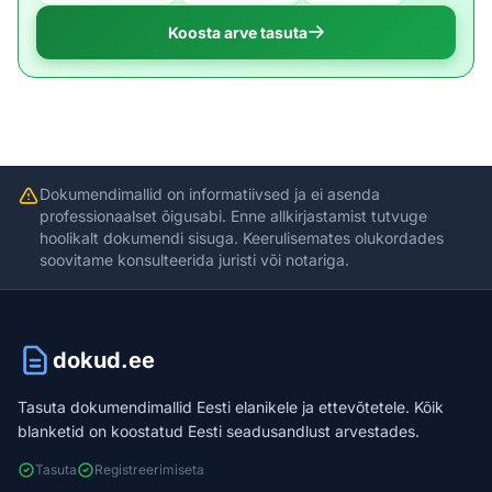
Koosta arve tasuta
Dokumendimallid on informatiivsed ja ei asenda
professionaalset õigusabi. Enne allkirjastamist tutvuge
hoolikalt dokumendi sisuga. Keerulisemates olukordades
soovitame konsulteerida juristi või notariga.
dokud.ee
Tasuta dokumendimallid Eesti elanikele ja ettevõtetele. Kõik
blanketid on koostatud Eesti seadusandlust arvestades.
Tasuta
Registreerimiseta