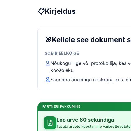
📋
Kirjeldus
🎯
Kellele see dokument 
SOBIB EELKÕIGE
Nõukogu liige või protokollija, kes
koosoleku
Suurema äriühingu nõukogu, kes teos
PARTNERI PAKKUMINE
Loo arve 60 sekundiga
Tasuta arvete koostamine väikeettevõtete