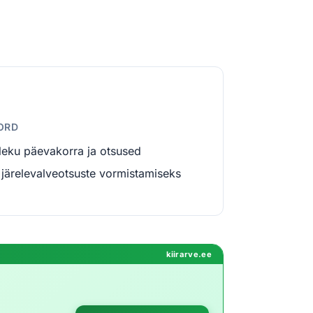
KORD
leku päevakorra ja otsused
 järelevalveotsuste vormistamiseks
kiirarve.ee