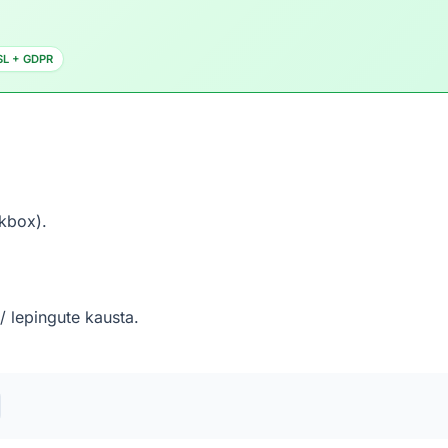
SL + GDPR
ckbox).
 lepingute kausta.