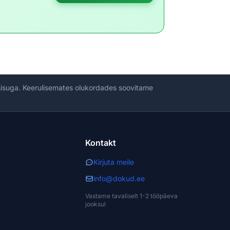
 sisuga. Keerulisemates olukordades soovitame
Kontakt
Kirjuta meile
info@dokud.ee
Vastame tavaliselt 1-2 tööpäeva
jooksul