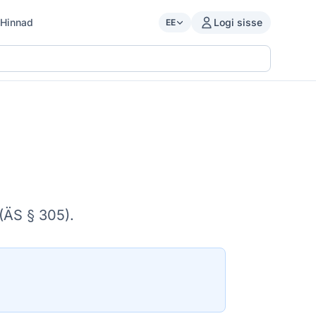
Hinnad
Logi sisse
EE
(ÄS § 305).