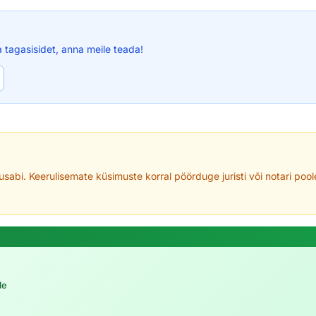
a tagasisidet, anna meile teada!
usabi. Keerulisemate küsimuste korral pöörduge juristi või notari poo
le