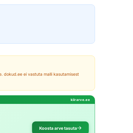
le. dokud.ee ei vastuta malli kasutamisest
kiirarve.ee
Koosta arve tasuta