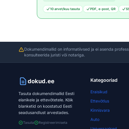
10 arvet/kuu tasuta
PDF, e-post, QR
S
Dokumendimallid on informatiivsed ja ei asenda profess
konsulteerida juristi või notariga.
Kategooriad
dokud.ee
Eraisikud
Tasuta dokumendimallid Eesti
elanikele ja ettevõtetele. Kõik
Ettevõtlus
blanketid on koostatud Eesti
Kinnisvara
seadusandlust arvestades.
Auto
Tasuta
Registreerimiseta
Universaalsed