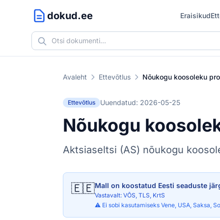
dokud.ee
Eraisikud
Et
Avaleht
Ettevõtlus
Nõukogu koosoleku pro
Uuendatud: 2026-05-25
Ettevõtlus
Nõukogu koosolek
Aktsiaseltsi (AS) nõukogu koosol
🇪🇪
Mall on koostatud Eesti seaduste jär
Vastavalt: VÕS, TLS, KrtS
⚠️ Ei sobi kasutamiseks Vene, USA, Saksa, So