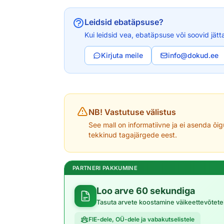
Leidsid ebatäpsuse?
Kui leidsid vea, ebatäpsuse või soovid jätt
Kirjuta meile
info@dokud.ee
NB! Vastutuse välistus
See mall on informatiivne ja ei asenda õig
tekkinud tagajärgede eest.
PARTNERI PAKKUMINE
Loo arve 60 sekundiga
Tasuta arvete koostamine väikeettevõtete
FIE-dele, OÜ-dele ja vabakutselistele