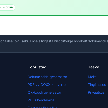
SL + GDPR
ionaalset õigusabi. Enne allkirjastamist tutvuge hoolikalt dokumendi
Tööriistad
Teave
Dokumentide generaator
Meist
PDF ↔ DOCX konverter
Tingimused
QR-koodi generaator
Privaatsus
PDF ühendamine
Elektrooniline allkiri