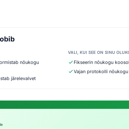
sobib
VALI, KUI SEE ON SINU OLU
 vormistab nõukogu
Fikseerin nõukogu kooso
Vajan protokolli nõukogu
tab järelevalvet
le