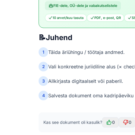
FIE-dele, OÜ-dele ja vabakutselistele
10 arvet/kuu tasuta
PDF, e-post, QR
S
📝
Juhend
Täida äriühingu / töötaja andmed.
1
Vali konkreetne juriidiline alus (× che
2
Allkirjasta digitaalselt või paberil.
3
Salvesta dokument oma kadripäeviku /
4
Kas see dokument oli kasulik?
0
0