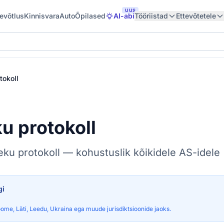
UUS
tevõtlus
Kinnisvara
Auto
Õpilased
AI-abi
Tööriistad
Ettevõtetele
tokoll
u protokoll
eku protokoll — kohustuslik kõikidele AS-idele 
gi
ome, Läti, Leedu, Ukraina ega muude jurisdiktsioonide jaoks.