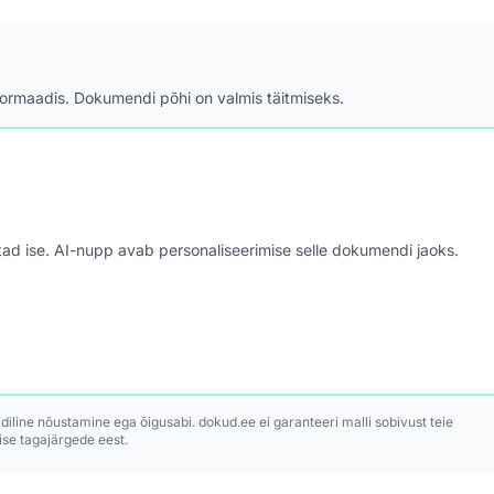
formaadis. Dokumendi põhi on valmis täitmiseks.
astad ise. AI-nupp avab personaliseerimise selle dokumendi jaoks.
idiline nõustamine ega õigusabi. dokud.ee ei garanteeri malli sobivust teie
se tagajärgede eest.