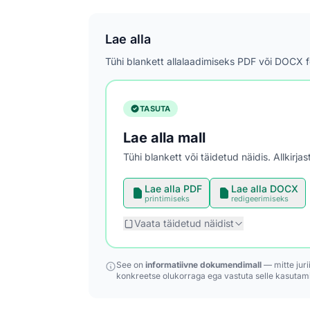
Lae alla
Tühi blankett allalaadimiseks PDF või DOCX 
TASUTA
Lae alla mall
Tühi blankett või täidetud näidis. Allkirj
Lae alla PDF
Lae alla DOCX
printimiseks
redigeerimiseks
Vaata täidetud näidist
See on
informatiivne dokumendimall
— mitte juri
konkreetse olukorraga ega vastuta selle kasutami