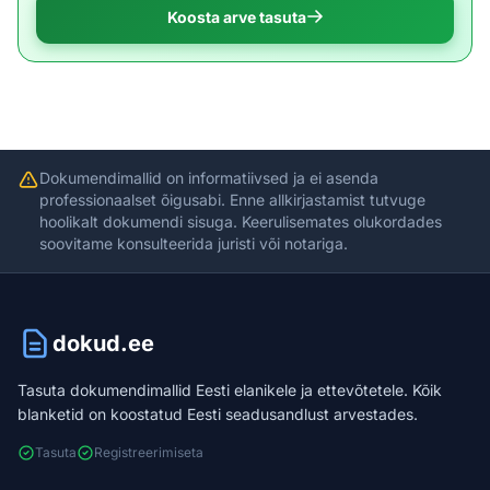
Koosta arve tasuta
Dokumendimallid on informatiivsed ja ei asenda
professionaalset õigusabi. Enne allkirjastamist tutvuge
hoolikalt dokumendi sisuga. Keerulisemates olukordades
soovitame konsulteerida juristi või notariga.
dokud.ee
Tasuta dokumendimallid Eesti elanikele ja ettevõtetele. Kõik
blanketid on koostatud Eesti seadusandlust arvestades.
Tasuta
Registreerimiseta