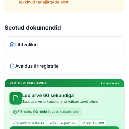
tekkinud tagajärgede eest.
Seotud dokumendid
Lihtvolikiri
Avaldus äriregistrile
PARTNERI PAKKUMINE
kiirarve.ee
Loo arve 60 sekundiga
Tasuta arvete koostamine väikeettevõtetele
FIE-dele, OÜ-dele ja vabakutselistele
10 arvet/kuu tasuta
PDF, e-post, QR
SSL + GDPR