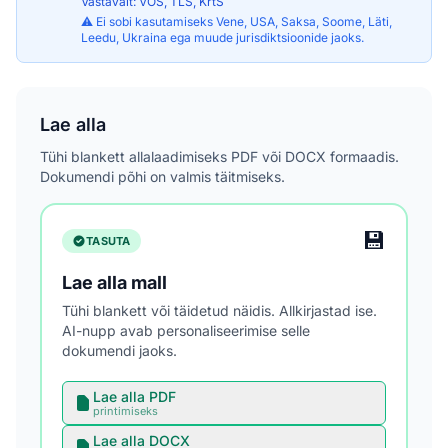
Vastavalt: VÕS, TLS, KrtS
⚠️ Ei sobi kasutamiseks Vene, USA, Saksa, Soome, Läti,
Leedu, Ukraina ega muude jurisdiktsioonide jaoks.
Lae alla
Tühi blankett allalaadimiseks PDF või DOCX formaadis.
Dokumendi põhi on valmis täitmiseks.
💾
TASUTA
Lae alla mall
Tühi blankett või täidetud näidis. Allkirjastad ise.
AI-nupp avab personaliseerimise selle
dokumendi jaoks.
Lae alla PDF
printimiseks
Lae alla DOCX