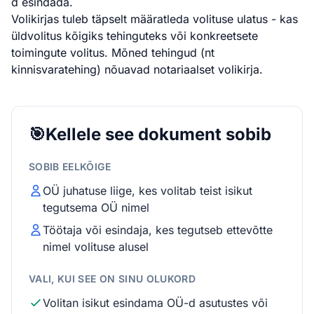
d esindada.
Volikirjas tuleb täpselt määratleda volituse ulatus - kas
üldvolitus kõigiks tehinguteks või konkreetsete
toimingute volitus. Mõned tehingud (nt
kinnisvaratehing) nõuavad notariaalset volikirja.
🎯
Kellele see dokument sobib
SOBIB EELKÕIGE
OÜ juhatuse liige, kes volitab teist isikut
tegutsema OÜ nimel
Töötaja või esindaja, kes tegutseb ettevõtte
nimel volituse alusel
VALI, KUI SEE ON SINU OLUKORD
Volitan isikut esindama OÜ-d asutustes või