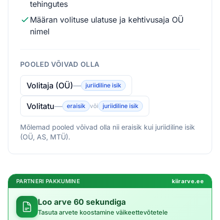
tehingutes
Määran volituse ulatuse ja kehtivusaja OÜ
nimel
POOLED VÕIVAD OLLA
Volitaja (OÜ)
—
juriidiline isik
Volitatu
—
eraisik
või
juriidiline isik
Mõlemad pooled võivad olla nii eraisik kui juriidiline isik
(OÜ, AS, MTÜ).
PARTNERI PAKKUMINE
kiirarve.ee
Loo arve 60 sekundiga
Tasuta arvete koostamine väikeettevõtetele