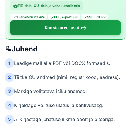
FIE-dele, OÜ-dele ja vabakutselistele
10 arvet/kuu tasuta
PDF, e-post, QR
SSL + GDPR
Koosta arve tasuta
📝
Juhend
Laadige mall alla PDF või DOCX formaadis.
1
Täitke OÜ andmed (nimi, registrikood, aadress).
2
Märkige volitatava isiku andmed.
3
Kirjeldage volituse ulatus ja kehtivusaeg.
4
Allkirjastage juhatuse liikme poolt ja pitseriga.
5