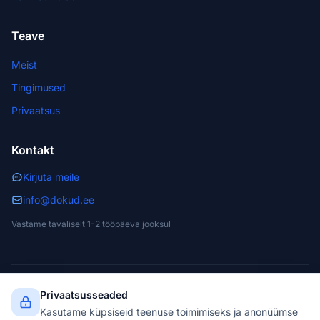
Teave
Meist
Tingimused
Privaatsus
Kontakt
Kirjuta meile
info@dokud.ee
Vastame tavaliselt 1-2 tööpäeva jooksul
Privaatsusseaded
© 2026 dokud.ee. Kõik õigused kaitstud.
NET Partner OÜ · Reg. 11299597 · Narva, Estonia
Kasutame küpsiseid teenuse toimimiseks ja anonüümse