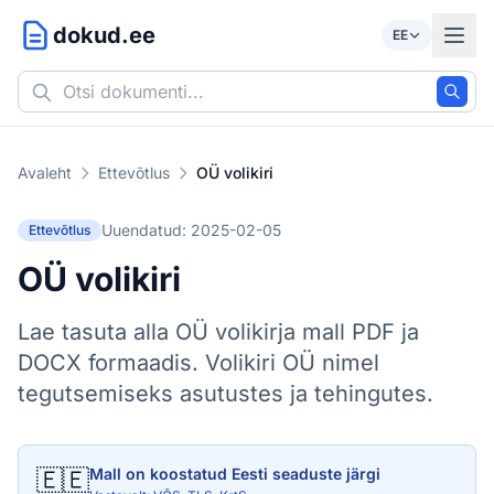
dokud.ee
EE
Avaleht
Ettevõtlus
OÜ volikiri
Uuendatud: 2025-02-05
Ettevõtlus
OÜ volikiri
Lae tasuta alla OÜ volikirja mall PDF ja
DOCX formaadis. Volikiri OÜ nimel
tegutsemiseks asutustes ja tehingutes.
🇪🇪
Mall on koostatud Eesti seaduste järgi