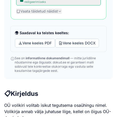
redigeerimiseks
Vaata täidetud näidist
🌍 Saadaval ka teistes keeltes:
Vene keeles PDF
Vene keeles DOCX
See on
informatiivne dokumendimall
— mitte juriidiline
nõustamine ega õigusabi. dokud.ee ei garanteeri malli
sobivust teie konkreetse olukorraga ega vastuta selle
kasutamise tagajärgede eest.
📋
Kirjeldus
OÜ volikiri volitab isikut tegutsema osaühingu nimel.
Volikirja annab välja juhatuse liige, kellel on õigus OÜ-