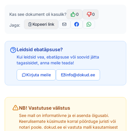
Kas see dokument oli kasulik?
0
0
Kopeeri link
Jaga:
Leidsid ebatäpsuse?
Kui leidsid vea, ebatäpsuse või soovid jätta
tagasisidet, anna meile teada!
Kirjuta meile
info@dokud.ee
NB! Vastutuse välistus
See mall on informatiivne ja ei asenda õigusabi.
Keerulisemate küsimuste korral pöörduge juristi või
notari poole. dokud.ee ei vastuta malli kasutamisest