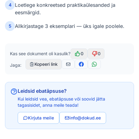
Loetlege konkreetsed praktikaülesanded ja
4
eesmärgid.
Allkirjastage 3 eksemplari — üks igale poolele.
5
Kas see dokument oli kasulik?
0
0
Kopeeri link
Jaga:
Leidsid ebatäpsuse?
Kui leidsid vea, ebatäpsuse või soovid jätta
tagasisidet, anna meile teada!
Kirjuta meile
info@dokud.ee