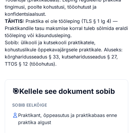
tingimusi, poolte kohustusi, tööohutust ja
konfidentsiaalsust.
TÄHTIS:
Praktika ei ole tööleping (TLS § 1 lg 4) —
Praktikandile tasu maksmise korral tuleb sõlmida eraldi
tööleping või käsundusleping.
Sobib: ülikooli ja kutsekooli praktikatele,
kohustuslikule õppekavajärgsele praktikale. Aluseks:
kõrgharidusseadus § 33, kutseharidusseadus § 27,
TTOS § 12 (tööohutus).
🎯
Kellele see dokument sobib
SOBIB EELKÕIGE
Praktikant, õppeasutus ja praktikabaas enne
praktika algust