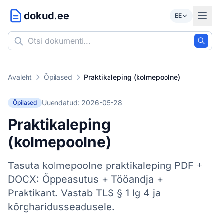
dokud.ee
EE
Avaleht
Õpilased
Praktikaleping (kolmepoolne)
Uuendatud: 2026-05-28
Õpilased
Praktikaleping
(kolmepoolne)
Tasuta kolmepoolne praktikaleping PDF +
DOCX: Õppeasutus + Tööandja +
Praktikant. Vastab TLS § 1 lg 4 ja
kõrgharidusseadusele.