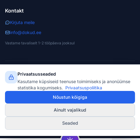
Kontakt
Kirjuta meile
info@dokud.ee
Vastame tavaliselt 1-2 tööpäeva jooksul
Privaatsusseaded
© 2026 dokud.ee. Kõik õigused kaitstud.
NET Partner OÜ · Reg. 11299597 · Narva, Estonia
Kasutame küpsiseid teenuse toimimiseks ja anonüümse
PDF
DOCX
Tasuta allalaadimine
statistika kogumiseks.
Privaatsuspoliitika
Nõustun kõigiga
dokud.ee ei osuta õigusteenuseid. Meie mallid on abivahendid, mitte
õiguslikud soovitused. Kasutaja vastutab dokumentide õige täitmise ja
kasutamise eest.
Ainult vajalikud
⚙
Seaded