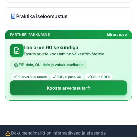
Praktika iseloomustus
PARTNERI PAKKUMINE
kiirarve.ee
Loo arve 60 sekundiga
Tasuta arvete koostamine väikeettevõtetele
FIE-dele, OÜ-dele ja vabakutselistele
10 arvet/kuu tasuta
PDF, e-post, QR
SSL + GDPR
Koosta arve tasuta
Dokumendimallid on informatiivsed ja ei asenda