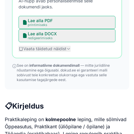
AI-nupp avab personaliseerimise selle
dokumendi jaoks.
Lae alla PDF
printimiseks
Lae alla DOCX
redigeerimiseks
Vaata täidetud näidist
See on
informatiivne dokumendimall
— mitte juriidiline
nõustamine ega õigusabi. dokud.ee ei garanteeri malli
sobivust teie konkreetse olukorraga ega vastuta selle
kasutamise tagajärgede eest.
📋
Kirjeldus
Praktikaleping on
kolmepoolne
leping, mille sõlmivad
Õppeasutus, Praktikant (üliõpilane / õpilane) ja
Tööandja (praktikabaas). Leping reguleerib praktika