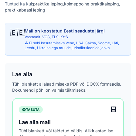
Tuntud ka kui:
praktika leping,
kolmepoolne praktikaleping,
praktikabaasi leping
🇪🇪
Mall on koostatud Eesti seaduste järgi
Vastavalt: VÕS, TLS, KrtS
⚠️ Ei sobi kasutamiseks Vene, USA, Saksa, Soome, Läti,
Leedu, Ukraina ega muude jurisdiktsioonide jaoks.
Lae alla
Tühi blankett allalaadimiseks PDF või DOCX formaadis.
Dokumendi põhi on valmis täitmiseks.
💾
TASUTA
Lae alla mall
Tühi blankett või täidetud näidis. Allkirjastad ise.