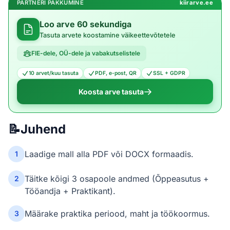
PARTNERI PAKKUMINE
kiirarve.ee
Loo arve 60 sekundiga
Tasuta arvete koostamine väikeettevõtetele
FIE-dele, OÜ-dele ja vabakutselistele
10 arvet/kuu tasuta
PDF, e-post, QR
SSL + GDPR
Koosta arve tasuta
📝
Juhend
Laadige mall alla PDF või DOCX formaadis.
1
Täitke kõigi 3 osapoole andmed (Õppeasutus +
2
Tööandja + Praktikant).
Määrake praktika periood, maht ja töökoormus.
3