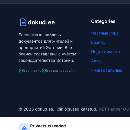
Categories
dokud.ee
Частные лица
Бесплатные шаблоны
документов для жителей и
Бизнес
предприятий Эстонии. Все
Недвижимость
бланки составлены с учётом
законодательства Эстонии.
Авто
Универсальные
Бесплатно
Без регистрации
© 2026 dokud.ee. Kõik õigused kaitstud.
|
NET Partner OÜ 
dokud.ee не оказывает юридических услуг. Наши шаблоны
Privaatsusseaded