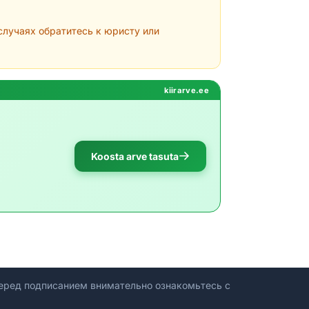
лучаях обратитесь к юристу или
kiirarve.ee
Koosta arve tasuta
ред подписанием внимательно ознакомьтесь с