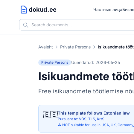
dokud.ee
Частные лица
Бизн
Avaleht
Private Persons
Isikuandmete töö
Uuendatud: 2026-05-25
Private Persons
Isikuandmete tööt
Free isikuandmete töötlemise nõ
🇪🇪
This template follows Estonian law
Pursuant to: VÕS, TLS, KrtS
⚠️ NOT suitable for use in USA, UK, Germany, 