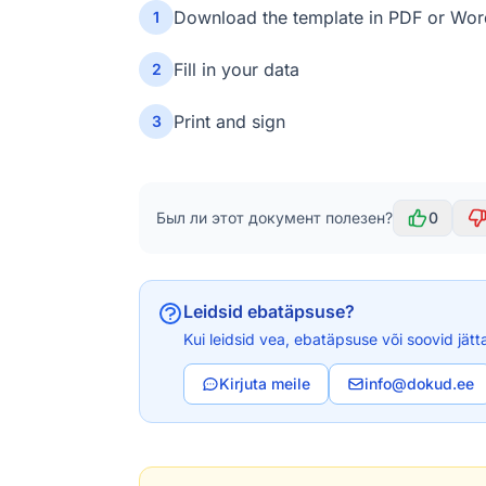
Download the template in PDF or Wor
1
Fill in your data
2
Print and sign
3
Был ли этот документ полезен?
0
Leidsid ebatäpsuse?
Kui leidsid vea, ebatäpsuse või soovid jätt
Kirjuta meile
info@dokud.ee