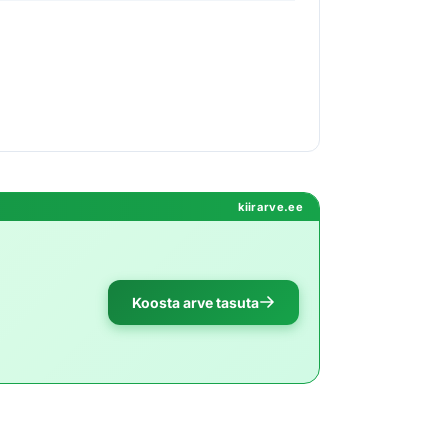
kiirarve.ee
Koosta arve tasuta