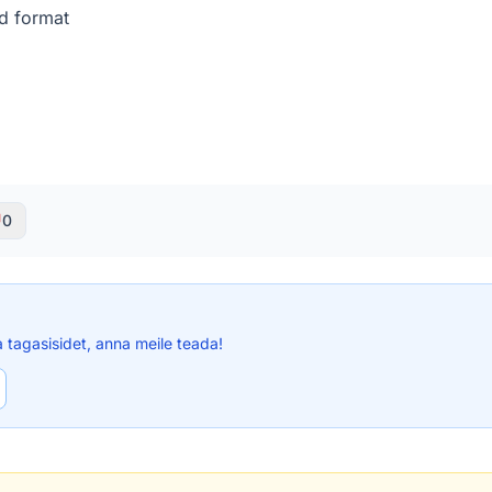
d format
0
a tagasisidet, anna meile teada!