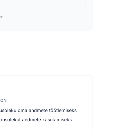
ет
ION
usoleku oma andmete töötlemiseks
u nõusolekut andmete kasutamiseks