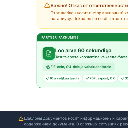
Важно! Отказ от ответственности
Этот шаблон носит информационный ха
нотариусу. dokud.ee не несёт ответст
PARTNERI PAKKUMINE
Loo arve 60 sekundiga
Tasuta arvete koostamine väikeettevõtete
FIE-dele, OÜ-dele ja vabakutselistele
10 arvet/kuu tasuta
PDF, e-post, QR
S
Шаблоны документов носят информационный харак
содержанием документа. В сложных ситуациях рек