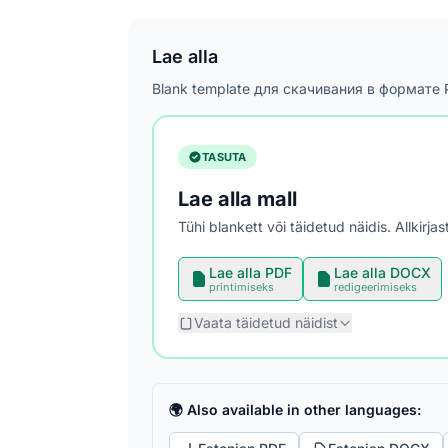
Lae alla
Blank template для скачивания в формате
TASUTA
Lae alla mall
Tühi blankett või täidetud näidis. Allkirj
Lae alla PDF
Lae alla DOCX
printimiseks
redigeerimiseks
Vaata täidetud näidist
🌍 Also available in other languages: