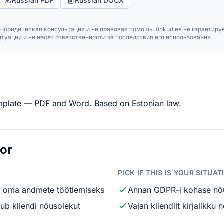
Russian PDF
Russian DOCX
 юридическая консультация и не правовая помощь. dokud.ee не гарантиру
туации и не несёт ответственности за последствия его использования.
emplate — PDF and Word. Based on Estonian law.
for
PICK IF THIS IS YOUR SITUAT
u oma andmete töötlemiseks
Annan GDPR-i kohase nõ
gub kliendi nõusolekut
Vajan kliendilt kirjalikk