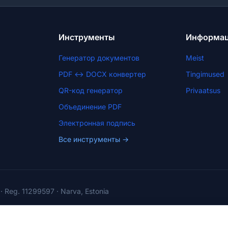
Инструменты
Информа
Генератор документов
Meist
PDF ↔ DOCX конвертер
Tingimused
QR-код генератор
Privaatsus
Объединение PDF
Электронная подпись
Все инструменты →
· Reg. 11299597 · Narva, Estonia
 являются вспомогательными материалами, а не юридическими рекомендац
заполнение и использование документов.