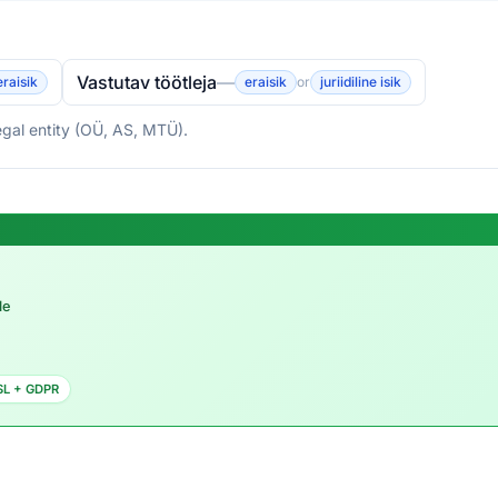
Vastutav töötleja
—
eraisik
eraisik
or
juriidiline isik
legal entity (OÜ, AS, MTÜ).
le
SL + GDPR