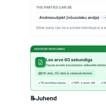
THE PARTIES CAN BE
Andmesubjekt (nõusoleku andja)
—
Either party can be a private individual or a 
PARTNERI PAKKUMINE
Loo arve 60 sekundiga
Tasuta arvete koostamine väikeettevõtete
FIE-dele, OÜ-dele ja vabakutselistele
10 arvet/kuu tasuta
PDF, e-post, QR
S
📝
Juhend