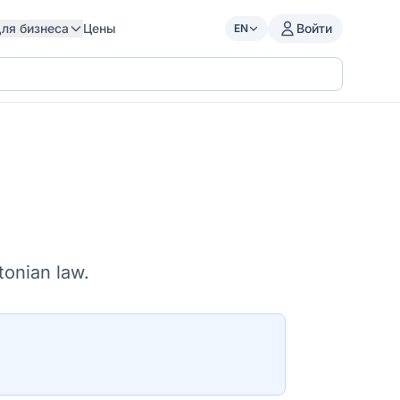
ля бизнеса
Цены
Войти
EN
onian law.