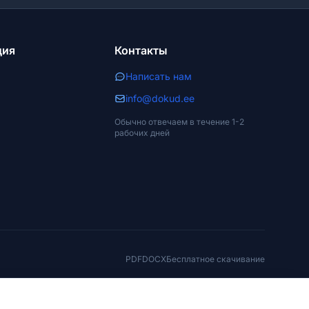
ция
Контакты
Написать нам
info@dokud.ee
Обычно отвечаем в течение 1-2
рабочих дней
PDF
DOCX
Бесплатное скачивание
иями. Пользователь несёт ответственность за правильное