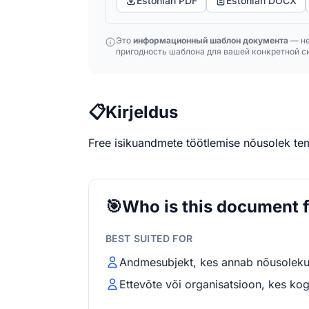
Estonian PDF
Estonian DOCX
Это
информационный шаблон документа
— не
пригодность шаблона для вашей конкретной си
📋
Kirjeldus
Free isikuandmete töötlemise nõusolek t
🎯
Who is this document 
BEST SUITED FOR
Andmesubjekt, kes annab nõusolek
Ettevõte või organisatsioon, kes ko