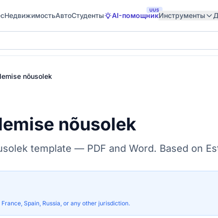
UUS
ес
Недвижимость
Авто
Студенты
AI-помощник
Инструменты
Д
tlemise nõusolek
lemise nõusolek
usolek template — PDF and Word. Based on Est
France, Spain, Russia, or any other jurisdiction.