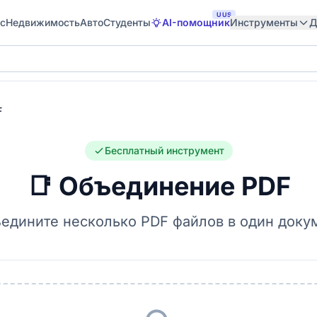
UUS
с
Недвижимость
Авто
Студенты
AI-помощник
Инструменты
Д
F
Бесплатный инструмент
📑 Объединение PDF
едините несколько PDF файлов в один доку