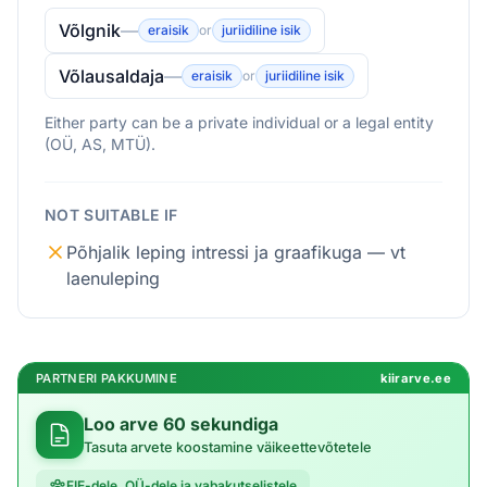
Võlgnik
—
eraisik
or
juriidiline isik
Võlausaldaja
—
eraisik
or
juriidiline isik
Either party can be a private individual or a legal entity
(OÜ, AS, MTÜ).
NOT SUITABLE IF
Põhjalik leping intressi ja graafikuga — vt
laenuleping
PARTNERI PAKKUMINE
kiirarve.ee
Loo arve 60 sekundiga
Tasuta arvete koostamine väikeettevõtetele
FIE-dele, OÜ-dele ja vabakutselistele