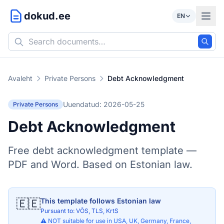
dokud.ee
EN
Avaleht
Private Persons
Debt Acknowledgment
Uuendatud: 2026-05-25
Private Persons
Debt Acknowledgment
Free debt acknowledgment template —
PDF and Word. Based on Estonian law.
🇪🇪
This template follows Estonian law
Pursuant to: VÕS, TLS, KrtS
⚠️ NOT suitable for use in USA, UK, Germany, France,