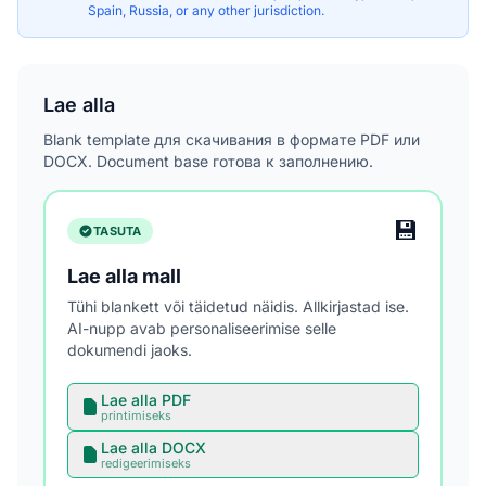
Spain, Russia, or any other jurisdiction.
Lae alla
Blank template для скачивания в формате PDF или
DOCX. Document base готова к заполнению.
💾
TASUTA
Lae alla mall
Tühi blankett või täidetud näidis. Allkirjastad ise.
AI-nupp avab personaliseerimise selle
dokumendi jaoks.
Lae alla PDF
printimiseks
Lae alla DOCX
redigeerimiseks