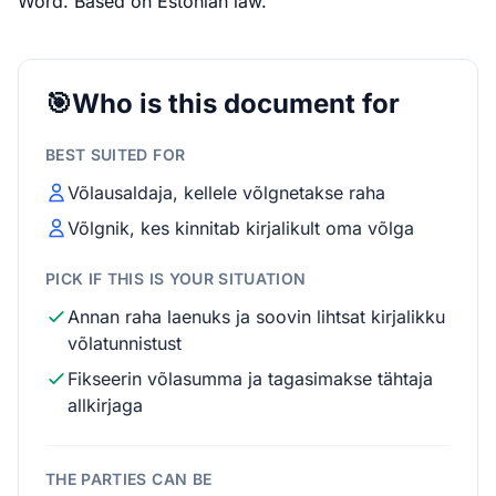
Word. Based on Estonian law.
🎯
Who is this document for
BEST SUITED FOR
Võlausaldaja, kellele võlgnetakse raha
Võlgnik, kes kinnitab kirjalikult oma võlga
PICK IF THIS IS YOUR SITUATION
Annan raha laenuks ja soovin lihtsat kirjalikku
võlatunnistust
Fikseerin võlasumma ja tagasimakse tähtaja
allkirjaga
THE PARTIES CAN BE