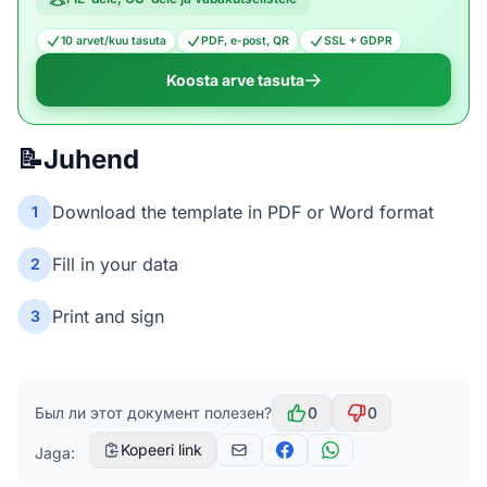
10 arvet/kuu tasuta
PDF, e-post, QR
SSL + GDPR
Koosta arve tasuta
📝
Juhend
Download the template in PDF or Word format
1
Fill in your data
2
Print and sign
3
Был ли этот документ полезен?
0
0
Kopeeri link
Jaga: