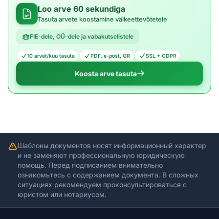
Loo arve 60 sekundiga
Tasuta arvete koostamine väikeettevõtetele
FIE-dele, OÜ-dele ja vabakutselistele
10 arvet/kuu tasuta
PDF, e-post, QR
SSL + GDPR
Koosta arve tasuta
Шаблоны документов носят информационный характер
и не заменяют профессиональную юридическую
помощь. Перед подписанием внимательно
ознакомьтесь с содержанием документа. В сложных
ситуациях рекомендуем проконсультироваться с
юристом или нотариусом.