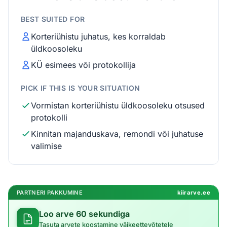
BEST SUITED FOR
Korteriühistu juhatus, kes korraldab
üldkoosoleku
KÜ esimees või protokollija
PICK IF THIS IS YOUR SITUATION
Vormistan korteriühistu üldkoosoleku otsused
protokolli
Kinnitan majanduskava, remondi või juhatuse
valimise
PARTNERI PAKKUMINE
kiirarve.ee
Loo arve 60 sekundiga
Tasuta arvete koostamine väikeettevõtetele