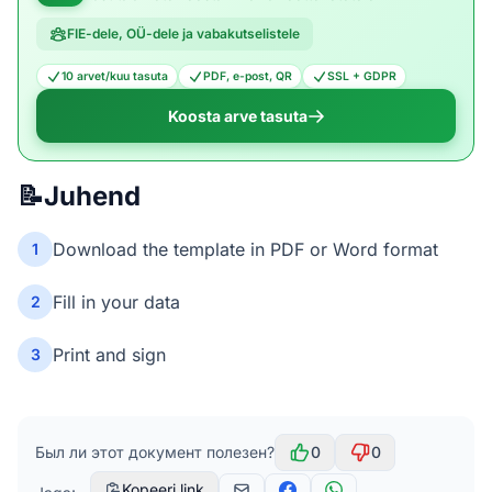
FIE-dele, OÜ-dele ja vabakutselistele
10 arvet/kuu tasuta
PDF, e-post, QR
SSL + GDPR
Koosta arve tasuta
📝
Juhend
Download the template in PDF or Word format
1
Fill in your data
2
Print and sign
3
Был ли этот документ полезен?
0
0
Kopeeri link