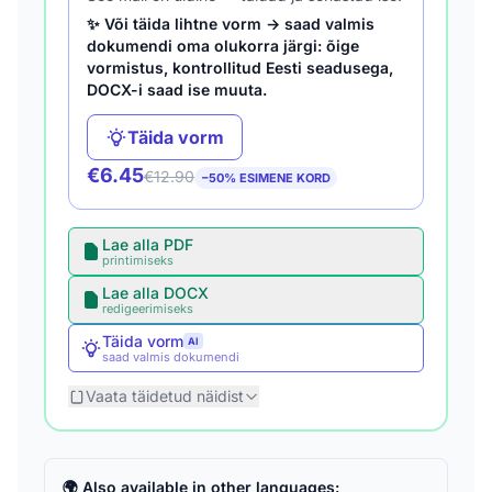
✨ Või täida lihtne vorm → saad valmis
dokumendi oma olukorra järgi: õige
vormistus, kontrollitud Eesti seadusega,
DOCX-i saad ise muuta.
Täida vorm
€6.45
€12.90
−50% ESIMENE KORD
Lae alla PDF
printimiseks
Lae alla DOCX
redigeerimiseks
Täida vorm
AI
saad valmis dokumendi
Vaata täidetud näidist
🌍 Also available in other languages: