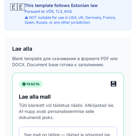
🇪🇪
This template follows Estonian law
Pursuant to: VÕS, TLS, KrtS
⚠️ NOT suitable for use in USA, UK, Germany, France,
Spain, Russia, or any other jurisdiction.
Lae alla
Blank template для скачивания в формате PDF или
DOCX. Document base готова к заполнению.
💾
TASUTA
Lae alla mall
Tühi blankett või täidetud näidis. Allkirjastad ise.
AI-nupp avab personaliseerimise selle
dokumendi jaoks.
See mall on üldine — täidad ja sõnastad ise.