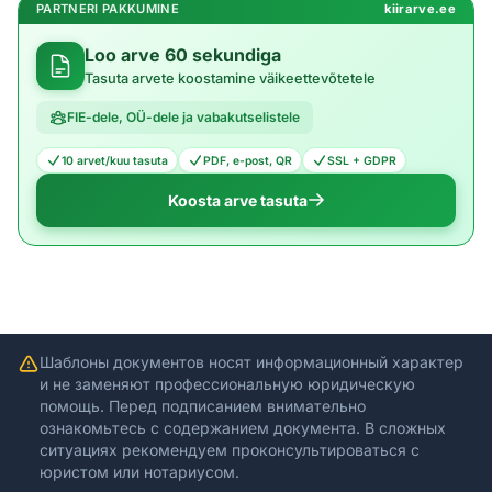
PARTNERI PAKKUMINE
kiirarve.ee
Loo arve 60 sekundiga
Tasuta arvete koostamine väikeettevõtetele
FIE-dele, OÜ-dele ja vabakutselistele
10 arvet/kuu tasuta
PDF, e-post, QR
SSL + GDPR
Koosta arve tasuta
Шаблоны документов носят информационный характер
и не заменяют профессиональную юридическую
помощь. Перед подписанием внимательно
ознакомьтесь с содержанием документа. В сложных
ситуациях рекомендуем проконсультироваться с
юристом или нотариусом.