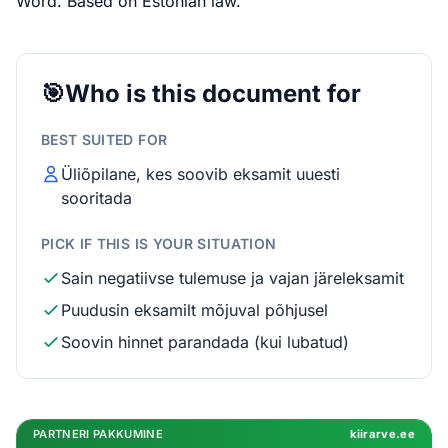
Word. Based on Estonian law.
🎯
Who is this document for
BEST SUITED FOR
Üliõpilane, kes soovib eksamit uuesti
sooritada
PICK IF THIS IS YOUR SITUATION
Sain negatiivse tulemuse ja vajan järeleksamit
Puudusin eksamilt mõjuval põhjusel
Soovin hinnet parandada (kui lubatud)
PARTNERI PAKKUMINE
kiirarve.ee