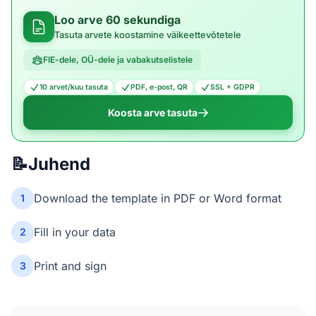
Loo arve 60 sekundiga
Tasuta arvete koostamine väikeettevõtetele
FIE-dele, OÜ-dele ja vabakutselistele
10 arvet/kuu tasuta
PDF, e-post, QR
SSL + GDPR
Koosta arve tasuta
📝
Juhend
Download the template in PDF or Word format
1
Fill in your data
2
Print and sign
3