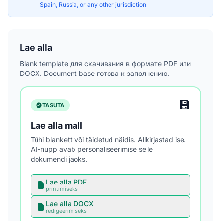
Spain, Russia, or any other jurisdiction.
Lae alla
Blank template для скачивания в формате PDF или
DOCX. Document base готова к заполнению.
💾
TASUTA
Lae alla mall
Tühi blankett või täidetud näidis. Allkirjastad ise.
AI-nupp avab personaliseerimise selle
dokumendi jaoks.
Lae alla PDF
printimiseks
Lae alla DOCX
redigeerimiseks