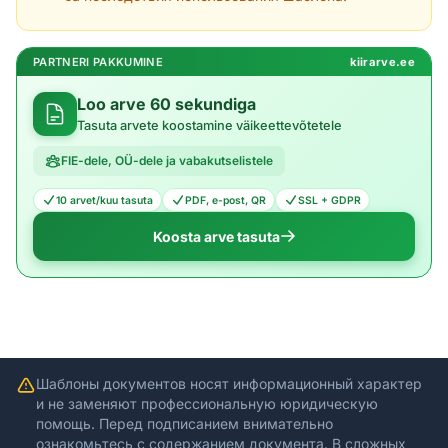
PARTNERI PAKKUMINE
kiirarve.ee
Loo arve 60 sekundiga
Tasuta arvete koostamine väikeettevõtetele
FIE-dele, OÜ-dele ja vabakutselistele
10 arvet/kuu tasuta
PDF, e-post, QR
SSL + GDPR
Koosta arve tasuta
Шаблоны документов носят информационный характер
и не заменяют профессиональную юридическую
помощь. Перед подписанием внимательно
ознакомьтесь с содержанием документа. В сложных