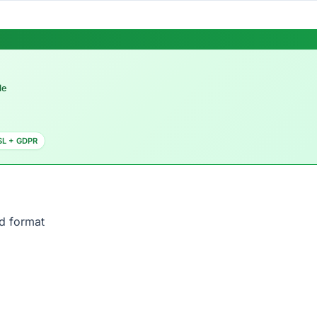
le
SL + GDPR
d format