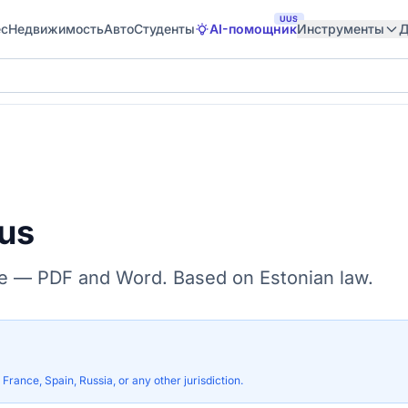
UUS
ес
Недвижимость
Авто
Студенты
AI-помощник
Инструменты
Д
dus
te — PDF and Word. Based on Estonian law.
France, Spain, Russia, or any other jurisdiction.