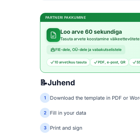
PARTNERI PAKKUMINE
Loo arve 60 sekundiga
Tasuta arvete koostamine väikeettevõtete
FIE-dele, OÜ-dele ja vabakutselistele
10 arvet/kuu tasuta
PDF, e-post, QR
S
📝
Juhend
Download the template in PDF or Wor
1
Fill in your data
2
Print and sign
3