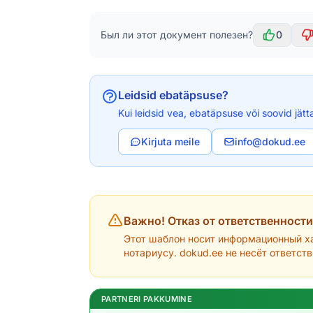
Был ли этот документ полезен?
0
Leidsid ebatäpsuse?
Kui leidsid vea, ebatäpsuse või soovid jätt
Kirjuta meile
info@dokud.ee
Важно! Отказ от ответственности
Этот шаблон носит информационный ха
нотариусу. dokud.ee не несёт ответст
PARTNERI PAKKUMINE