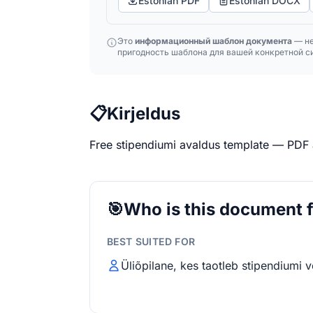
Estonian PDF
Estonian DOCX
Это
информационный шаблон документа
— не
пригодность шаблона для вашей конкретной си
📋
Kirjeldus
Free stipendiumi avaldus template — PDF
🎯
Who is this document 
BEST SUITED FOR
Üliõpilane, kes taotleb stipendiumi 