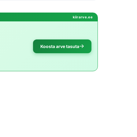
kiirarve.ee
Koosta arve tasuta