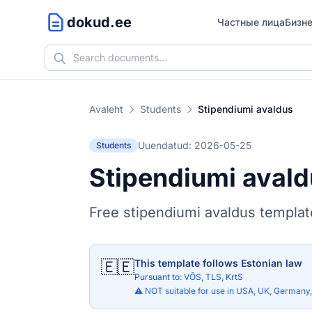
dokud.ee
Частные лица
Бизн
Avaleht
Students
Stipendiumi avaldus
Uuendatud: 2026-05-25
Students
Stipendiumi aval
Free stipendiumi avaldus templa
🇪🇪
This template follows Estonian law
Pursuant to: VÕS, TLS, KrtS
⚠️ NOT suitable for use in USA, UK, Germany, 