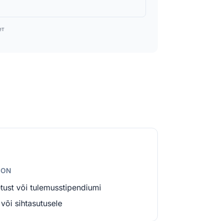
ет
ION
tust või tulemusstipendiumi
 või sihtasutusele