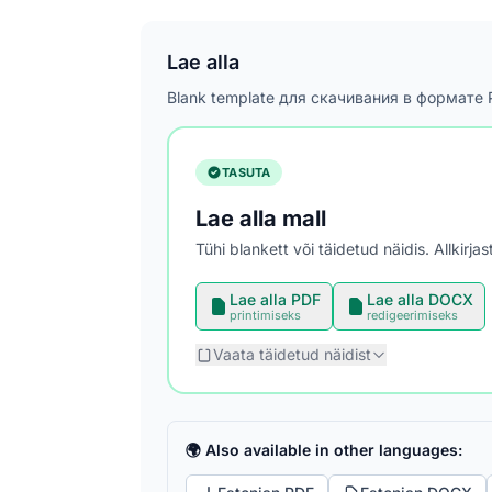
Lae alla
Blank template для скачивания в формате
TASUTA
Lae alla mall
Tühi blankett või täidetud näidis. Allkirj
Lae alla PDF
Lae alla DOCX
printimiseks
redigeerimiseks
Vaata täidetud näidist
🌍 Also available in other languages: