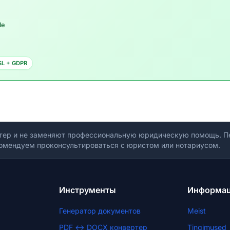
le
SL + GDPR
тер и не заменяют профессиональную юридическую помощь. Пе
омендуем проконсультироваться с юристом или нотариусом.
Инструменты
Информа
Генератор документов
Meist
PDF ↔ DOCX конвертер
Tingimused