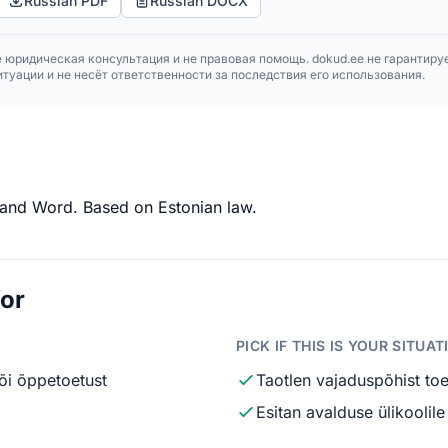
Russian PDF
Russian DOCX
 юридическая консультация и не правовая помощь. dokud.ee не гарантиру
туации и не несёт ответственности за последствия его использования.
 and Word. Based on Estonian law.
for
PICK IF THIS IS YOUR SITUAT
või õppetoetust
Taotlen vajaduspõhist toe
Esitan avalduse ülikoolile