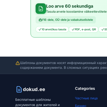
Loo arve 60 sekundiga
Tasuta arvete koostamine väikeettevõtete
FIE-dele, OÜ-dele ja vabakutselistele
10 arvet/kuu tasuta
PDF, e-post, QR
S
Шаблоны документов носят информационный харак
содержанием документа. В сложных ситуациях рек
Categories
dokud.ee
Частные лица
Бесплатные шаблоны
документов для жителей и
Бизнес