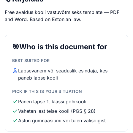
Free avaldus kooli vastuvõtmiseks template — PDF
and Word. Based on Estonian law.
🎯
Who is this document for
BEST SUITED FOR
Lapsevanem või seaduslik esindaja, kes
paneb lapse kooli
PICK IF THIS IS YOUR SITUATION
Panen lapse 1. klassi põhikooli
Vahetan last teise kooli (PGS § 28)
Astun gümnaasiumi või tulen välisriigist