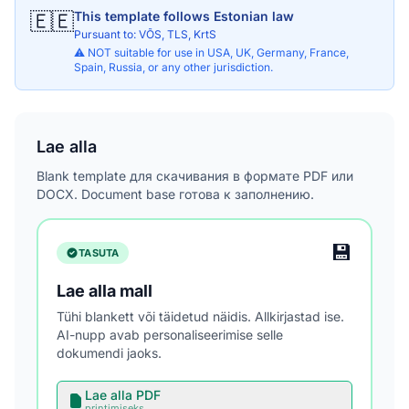
🇪🇪
This template follows Estonian law
Pursuant to: VÕS, TLS, KrtS
⚠️ NOT suitable for use in USA, UK, Germany, France,
Spain, Russia, or any other jurisdiction.
Lae alla
Blank template для скачивания в формате PDF или
DOCX. Document base готова к заполнению.
💾
TASUTA
Lae alla mall
Tühi blankett või täidetud näidis. Allkirjastad ise.
AI-nupp avab personaliseerimise selle
dokumendi jaoks.
Lae alla PDF
printimiseks