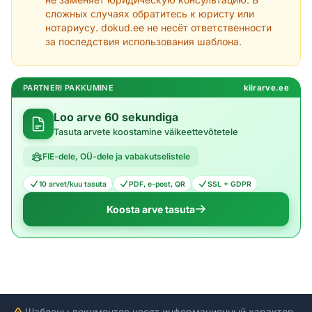
сложных случаях обратитесь к юристу или
нотариусу. dokud.ee не несёт ответственности
за последствия использования шаблона.
PARTNERI PAKKUMINE
kiirarve.ee
Loo arve 60 sekundiga
Tasuta arvete koostamine väikeettevõtetele
FIE-dele, OÜ-dele ja vabakutselistele
10 arvet/kuu tasuta
PDF, e-post, QR
SSL + GDPR
Koosta arve tasuta
Шаблоны документов носят информационный характер