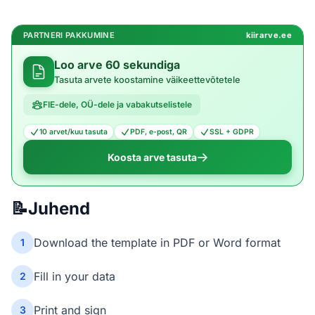
PARTNERI PAKKUMINE
kiirarve.ee
Loo arve 60 sekundiga
Tasuta arvete koostamine väikeettevõtetele
FIE-dele, OÜ-dele ja vabakutselistele
10 arvet/kuu tasuta
PDF, e-post, QR
SSL + GDPR
Koosta arve tasuta
📝
Juhend
Download the template in PDF or Word format
1
Fill in your data
2
Print and sign
3