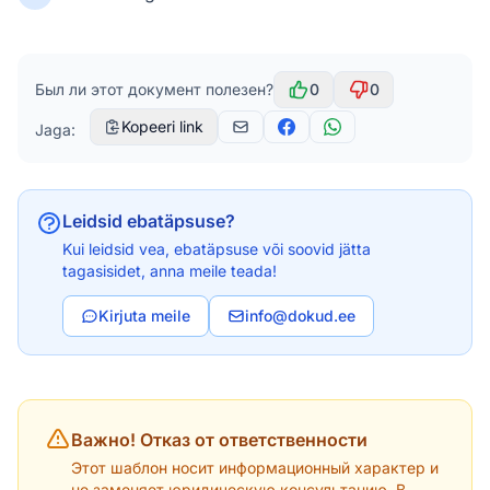
Был ли этот документ полезен?
0
0
Kopeeri link
Jaga:
Leidsid ebatäpsuse?
Kui leidsid vea, ebatäpsuse või soovid jätta
tagasisidet, anna meile teada!
Kirjuta meile
info@dokud.ee
Важно! Отказ от ответственности
Этот шаблон носит информационный характер и
не заменяет юридическую консультацию. В