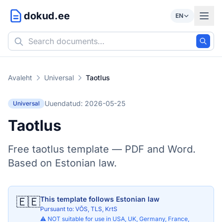
dokud.ee
EN
Avaleht
Universal
Taotlus
Uuendatud: 2026-05-25
Universal
Taotlus
Free taotlus template — PDF and Word.
Based on Estonian law.
🇪🇪
This template follows Estonian law
Pursuant to: VÕS, TLS, KrtS
⚠️ NOT suitable for use in USA, UK, Germany, France,