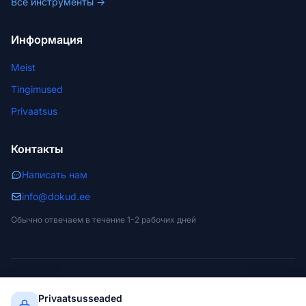
Все инструменты →
Информация
Meist
Tingimused
Privaatsus
Контакты
Написать нам
info@dokud.ee
Обычно отвечаем в течение 1-2 рабочих дней
© 2026 dokud.ee. Kõik õigused kaitstud.
Privaatsusseaded
NET Partner OÜ · Reg. 11299597 · Narva, Estonia