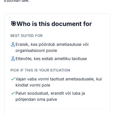
Estonian law.
🎯
Who is this document for
BEST SUITED FOR
Eraisik, kes pöördub ametiasutuse või
organisatsiooni poole
Ettevõte, kes esitab ametliku taotluse
PICK IF THIS IS YOUR SITUATION
Vajan vaba vormi taotlust ametiasutusele, kui
kindlat vormi pole
Palun soodustust, erandit või luba ja
põhjendan oma palve