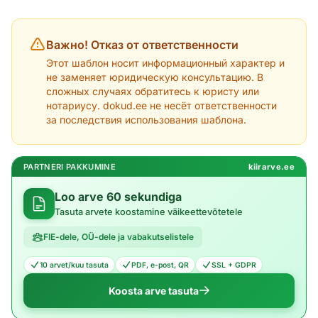
Важно! Отказ от ответственности
Этот шаблон носит информационный характер и
не заменяет юридическую консультацию. В
сложных случаях обратитесь к юристу или
нотариусу. dokud.ee не несёт ответственности
за последствия использования шаблона.
PARTNERI PAKKUMINE
kiirarve.ee
Loo arve 60 sekundiga
Tasuta arvete koostamine väikeettevõtetele
FIE-dele, OÜ-dele ja vabakutselistele
10 arvet/kuu tasuta
PDF, e-post, QR
SSL + GDPR
Koosta arve tasuta