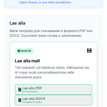
Spain, Russia, or any other jurisdiction.
Lae alla
Blank template для скачивания в формате PDF или
DOCX. Document base готова к заполнению.
💾
TASUTA
Lae alla mall
Tühi blankett või täidetud näidis. Allkirjastad ise.
AI-nupp avab personaliseerimise selle
dokumendi jaoks.
Lae alla PDF
printimiseks
Lae alla DOCX
redigeerimiseks