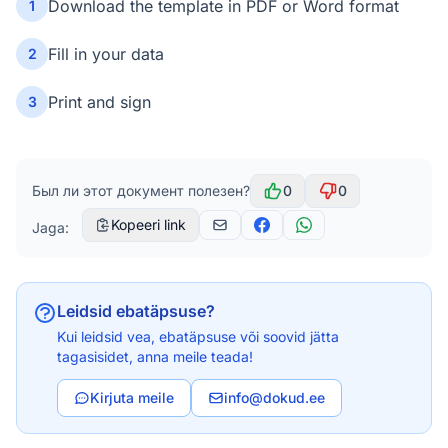
Download the template in PDF or Word format
1
Fill in your data
2
Print and sign
3
Был ли этот документ полезен?
0
0
Kopeeri link
Jaga:
Leidsid ebatäpsuse?
Kui leidsid vea, ebatäpsuse või soovid jätta
tagasisidet, anna meile teada!
Kirjuta meile
info@dokud.ee