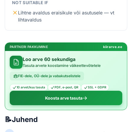
NOT SUITABLE IF
Lihtne avaldus eraisikule või asutusele — vt
lihtavaldus
PARTNERI PAKKUMINE
kiirarve.ee
Loo arve 60 sekundiga
Tasuta arvete koostamine väikeettevõtetele
FIE-dele, OÜ-dele ja vabakutselistele
10 arvet/kuu tasuta
PDF, e-post, QR
SSL + GDPR
Koosta arve tasuta
📝
Juhend