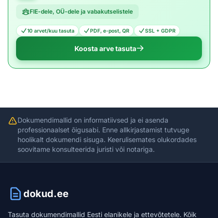
FIE-dele, OÜ-dele ja vabakutselistele
10 arvet/kuu tasuta
PDF, e-post, QR
SSL + GDPR
Koosta arve tasuta
Dokumendimallid on informatiivsed ja ei asenda
professionaalset õigusabi. Enne allkirjastamist tutvuge
hoolikalt dokumendi sisuga. Keerulisemates olukordades
soovitame konsulteerida juristi või notariga.
dokud.ee
Tasuta dokumendimallid Eesti elanikele ja ettevõtetele. Kõik