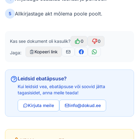
Allkirjastage akt mõlema poole poolt.
5
Kas see dokument oli kasulik?
0
0
Kopeeri link
Jaga:
Leidsid ebatäpsuse?
Kui leidsid vea, ebatäpsuse või soovid jätta
tagasisidet, anna meile teada!
Kirjuta meile
info@dokud.ee