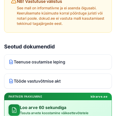
NB! Vastutuse välistus
See mall on informatiivne ja ei asenda õigusabi.
Keerulisemate küsimuste korral pöörduge juristi või
notari poole. dokud.ee ei vastuta malli kasutamisest
tekkinud tagajärgede eest.
Seotud dokumendid
Teenuse osutamise leping
Tööde vastuvõtmise akt
PARTNERI PAKKUMINE
kiirarve.ee
Loo arve 60 sekundiga
Tasuta arvete koostamine väikeettevõtetele