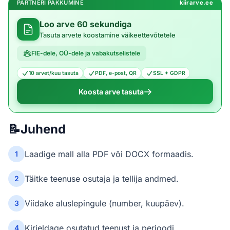
PARTNERI PAKKUMINE
kiirarve.ee
Loo arve 60 sekundiga
Tasuta arvete koostamine väikeettevõtetele
FIE-dele, OÜ-dele ja vabakutselistele
10 arvet/kuu tasuta
PDF, e-post, QR
SSL + GDPR
Koosta arve tasuta
📝
Juhend
Laadige mall alla PDF või DOCX formaadis.
1
Täitke teenuse osutaja ja tellija andmed.
2
Viidake aluslepingule (number, kuupäev).
3
Kirjeldage osutatud teenust ja perioodi.
4