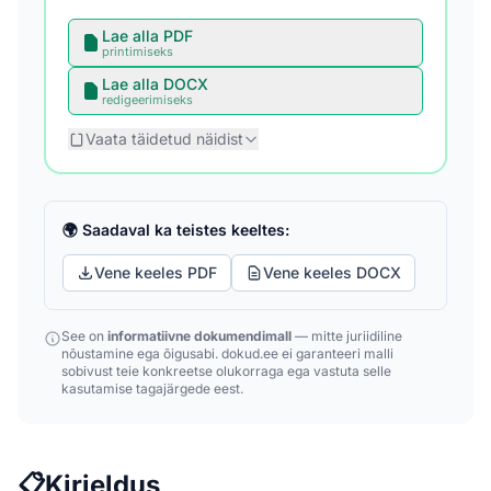
Lae alla PDF
printimiseks
Lae alla DOCX
redigeerimiseks
Vaata täidetud näidist
🌍 Saadaval ka teistes keeltes:
Vene keeles PDF
Vene keeles DOCX
See on
informatiivne dokumendimall
— mitte juriidiline
nõustamine ega õigusabi. dokud.ee ei garanteeri malli
sobivust teie konkreetse olukorraga ega vastuta selle
kasutamise tagajärgede eest.
📋
Kirjeldus