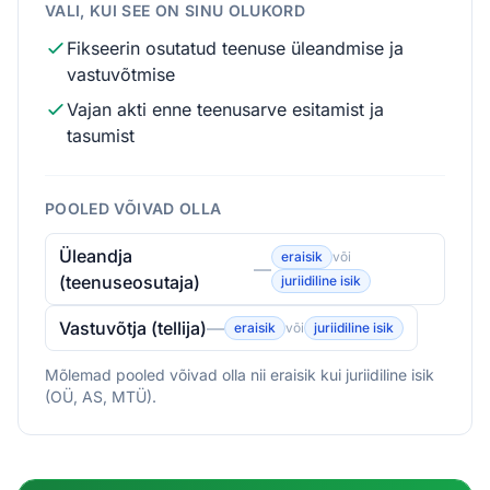
VALI, KUI SEE ON SINU OLUKORD
Fikseerin osutatud teenuse üleandmise ja
vastuvõtmise
Vajan akti enne teenusarve esitamist ja
tasumist
POOLED VÕIVAD OLLA
Üleandja
eraisik
või
—
(teenuseosutaja)
juriidiline isik
Vastuvõtja (tellija)
—
eraisik
või
juriidiline isik
Mõlemad pooled võivad olla nii eraisik kui juriidiline isik
(OÜ, AS, MTÜ).