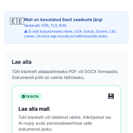
🇪🇪
Mall on koostatud Eesti seaduste järgi
Vastavalt: VÕS, TLS, KrtS
⚠️ Ei sobi kasutamiseks Vene, USA, Saksa, Soome, Läti,
Leedu, Ukraina ega muude jurisdiktsioonide jaoks.
Lae alla
Tühi blankett allalaadimiseks PDF või DOCX formaadis.
Dokumendi põhi on valmis täitmiseks.
💾
TASUTA
Lae alla mall
Tühi blankett või täidetud näidis. Allkirjastad ise.
AI-nupp avab personaliseerimise selle
dokumendi jaoks.