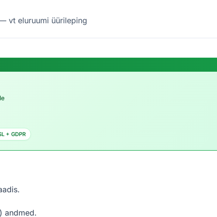
— vt eluruumi üürileping
le
SL + GDPR
aadis.
te) andmed.