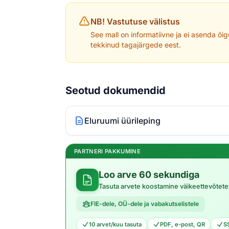
NB! Vastutuse välistus
See mall on informatiivne ja ei asenda õig
tekkinud tagajärgede eest.
Seotud dokumendid
Eluruumi üürileping
PARTNERI PAKKUMINE
Loo arve 60 sekundiga
Tasuta arvete koostamine väikeettevõtete
FIE-dele, OÜ-dele ja vabakutselistele
10 arvet/kuu tasuta
PDF, e-post, QR
S