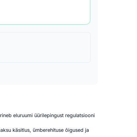
rineb eluruumi üürilepingust regulatsiooni
aksu käsitlus, ümberehituse õigused ja