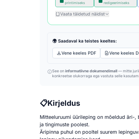
printimiseks
redigeerimiseks
Vaata täidetud näidist
🌍 Saadaval ka teistes keeltes:
Vene keeles PDF
Vene keeles 
See on
informatiivne dokumendimall
— mitte juri
konkreetse olukorraga ega vastuta selle kasutami
📋
Kirjeldus
Mitteeluruumi üürileping on mõeldud äri-, 
ja tingimuste poolest.
Äripinna puhul on pooltel suurem lepinguv