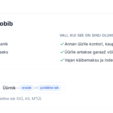
sobib
VALI, KUI SEE ON SINU OLU
manik
Annan üürile kontori, kau
useks
Üürile antakse garaaž võ
Vajan käibemaksu ja inde
Üürnik
—
eraisik
või
juriidiline isik
idiline isik (OÜ, AS, MTÜ).