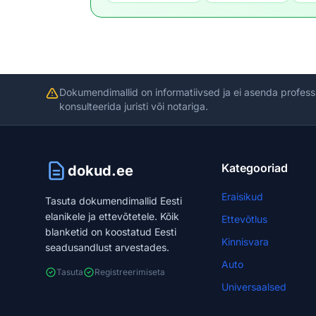
Dokumendimallid on informatiivsed ja ei asenda profess
konsulteerida juristi või notariga.
Kategooriad
dokud.ee
Eraisikud
Tasuta dokumendimallid Eesti
elanikele ja ettevõtetele. Kõik
Ettevõtlus
blanketid on koostatud Eesti
Kinnisvara
seadusandlust arvestades.
Auto
Tasuta
Registreerimiseta
Universaalsed