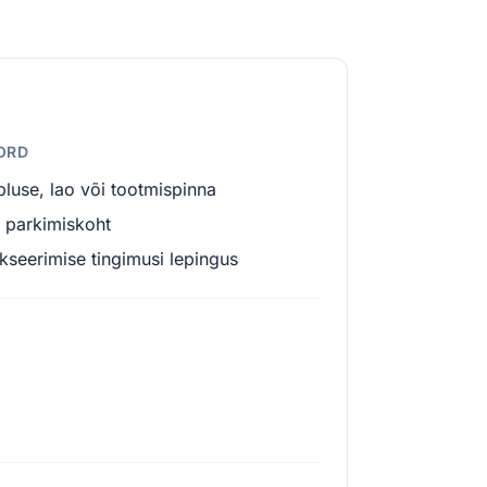
KORD
pluse, lao või tootmispinna
i parkimiskoht
kseerimise tingimusi lepingus