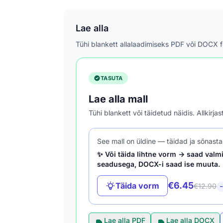
Lae alla
Tühi blankett allalaadimiseks PDF või DOCX 
TASUTA
Lae alla mall
Tühi blankett või täidetud näidis. Allkirj
See mall on üldine — täidad ja sõnasta
✨ Või täida lihtne vorm → saad valmi
seadusega, DOCX-i saad ise muuta.
€6.45
Täida vorm
€12.90
−
Lae alla PDF
Lae alla DOCX