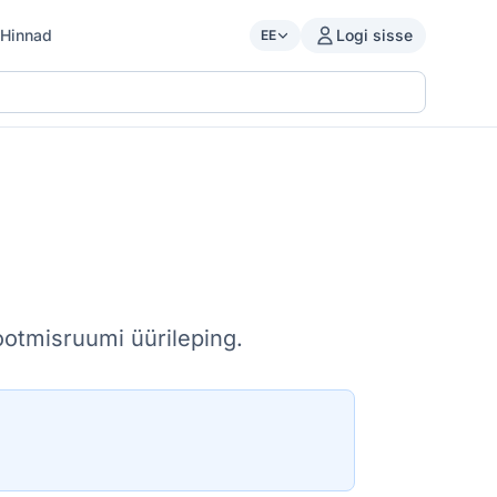
Hinnad
Logi sisse
EE
ootmisruumi üürileping.