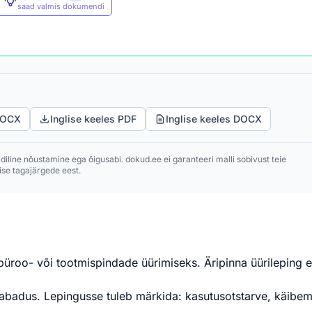
saad valmis dokumendi
DOCX
Inglise keeles PDF
Inglise keeles DOCX
idiline nõustamine ega õigusabi. dokud.ee ei garanteeri malli sobivust teie
se tagajärgede eest.
büroo- või tootmispindade üürimiseks. Äripinna üürileping e
abadus. Lepingusse tuleb märkida: kasutusotstarve, käibem