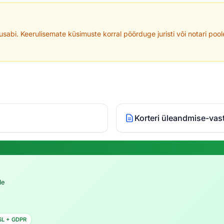
usabi. Keerulisemate küsimuste korral pöörduge juristi või notari poo
Korteri üleandmise-vas
le
SL + GDPR