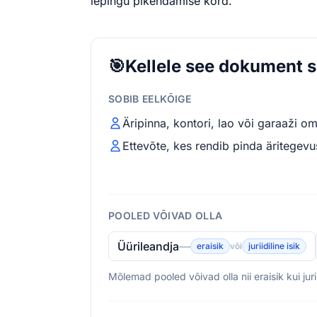
lepingu pikendamise kord.
🎯
Kellele see dokument 
SOBIB EELKÕIGE
Äripinna, kontori, lao või garaaži o
Ettevõte, kes rendib pinda äritegev
POOLED VÕIVAD OLLA
Üürileandja
—
eraisik
või
juriidiline isik
Mõlemad pooled võivad olla nii eraisik kui juri