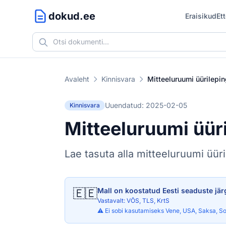
dokud.ee
Eraisikud
Et
Avaleht
Kinnisvara
Mitteeluruumi üürilepi
Uuendatud: 2025-02-05
Kinnisvara
Mitteeluruumi üür
Lae tasuta alla mitteeluruumi üür
🇪🇪
Mall on koostatud Eesti seaduste jär
Vastavalt: VÕS, TLS, KrtS
⚠️ Ei sobi kasutamiseks Vene, USA, Saksa, So