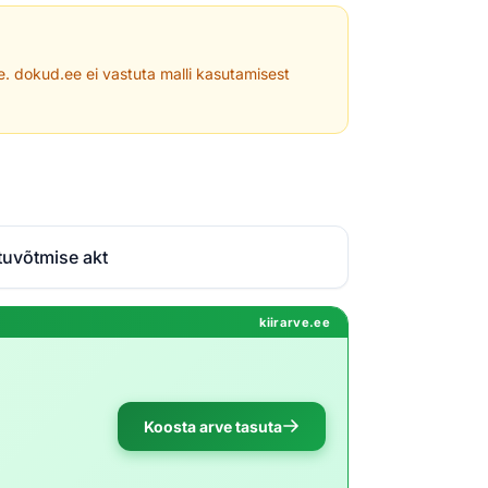
le. dokud.ee ei vastuta malli kasutamisest
tuvõtmise akt
kiirarve.ee
Koosta arve tasuta