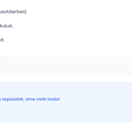
usotstarbeid.
kulud.
lt.
a tagasisidet, anna meile teada!