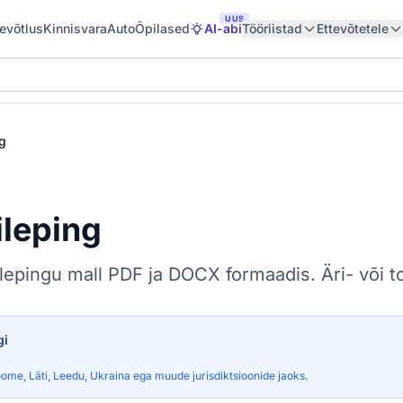
UUS
tevõtlus
Kinnisvara
Auto
Õpilased
AI-abi
Tööriistad
Ettevõtetele
ng
ileping
ilepingu mall PDF ja DOCX formaadis. Äri- või t
gi
ome, Läti, Leedu, Ukraina ega muude jurisdiktsioonide jaoks.