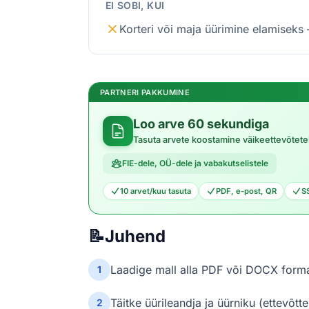
EI SOBI, KUI
Korteri või maja üürimine elamiseks 
PARTNERI PAKKUMINE
Loo arve 60 sekundiga
Tasuta arvete koostamine väikeettevõtete
FIE-dele, OÜ-dele ja vabakutselistele
10 arvet/kuu tasuta
PDF, e-post, QR
S
📝
Juhend
Laadige mall alla PDF või DOCX form
1
Täitke üürileandja ja üürniku (ettevõt
2