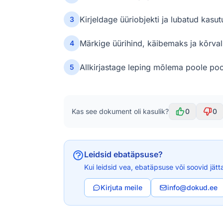
Kirjeldage üüriobjekti ja lubatud kasut
3
Märkige üürihind, käibemaks ja kõrval
4
Allkirjastage leping mõlema poole poo
5
Kas see dokument oli kasulik?
0
0
Leidsid ebatäpsuse?
Kui leidsid vea, ebatäpsuse või soovid jätt
Kirjuta meile
info@dokud.ee