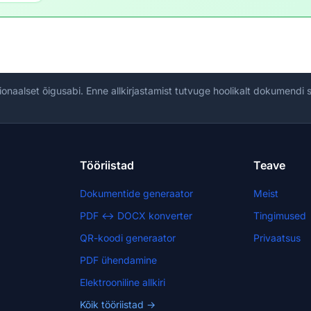
ionaalset õigusabi. Enne allkirjastamist tutvuge hoolikalt dokumendi
Tööriistad
Teave
Dokumentide generaator
Meist
PDF ↔ DOCX konverter
Tingimused
QR-koodi generaator
Privaatsus
PDF ühendamine
Elektrooniline allkiri
Kõik tööriistad →