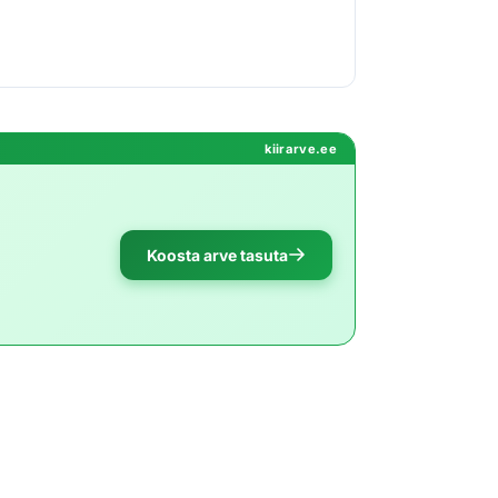
kiirarve.ee
Koosta arve tasuta