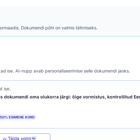
formaadis. Dokumendi põhi on valmis täitmiseks.
astad ise. AI-nupp avab personaliseerimise selle dokumendi jaoks.
d ise.
s dokumendi oma olukorra järgi: õige vormistus, kontrollitud Ees
50% ESIMENE KORD
Täida vorm
AI