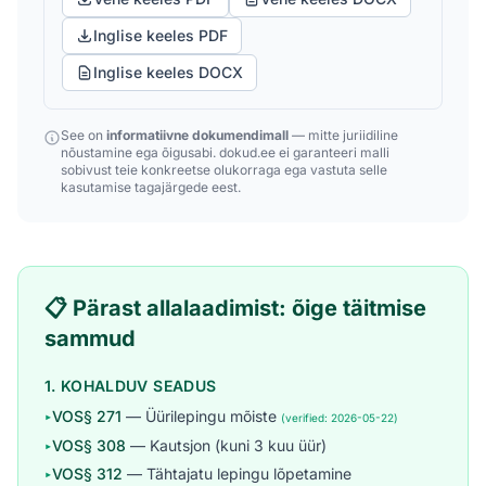
Inglise keeles PDF
Inglise keeles DOCX
See on
informatiivne dokumendimall
— mitte juriidiline
nõustamine ega õigusabi. dokud.ee ei garanteeri malli
sobivust teie konkreetse olukorraga ega vastuta selle
kasutamise tagajärgede eest.
📋 Pärast allalaadimist: õige täitmise
sammud
1. KOHALDUV SEADUS
VOS§ 271
— Üürilepingu mõiste
▸
(verified: 2026-05-22)
VOS§ 308
— Kautsjon (kuni 3 kuu üür)
▸
VOS§ 312
— Tähtajatu lepingu lõpetamine
▸