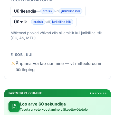
Üürileandja
—
eraisik
või
juriidiline isik
Üürnik
—
eraisik
või
juriidiline isik
Mõlemad pooled võivad olla nii eraisik kui juriidiline isik
(OÜ, AS, MTÜ).
EI SOBI, KUI
Äripinna või lao üürimine — vt mitteeluruumi
üürileping
PARTNERI PAKKUMINE
kiirarve.ee
Loo arve 60 sekundiga
Tasuta arvete koostamine väikeettevõtetele