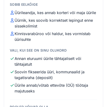
SOBIB EELKÕIGE
Üürileandja, kes annab korteri või maja üürile
Üürnik, kes soovib korrektset lepingut enne
sissekolimist
Kinnisvarabüroo või haldur, kes vormistab
üürisuhte
VALI, KUI SEE ON SINU OLUKORD
Annan eluruumi üürile tähtajaliselt või
tähtajatult
Soovin fikseerida üüri, kommunaalid ja
tagatisraha (deposiit)
Üürile annab/võtab ettevõte (OÜ) töötaja
majutuseks
POOLED VÕIVAD OLLA