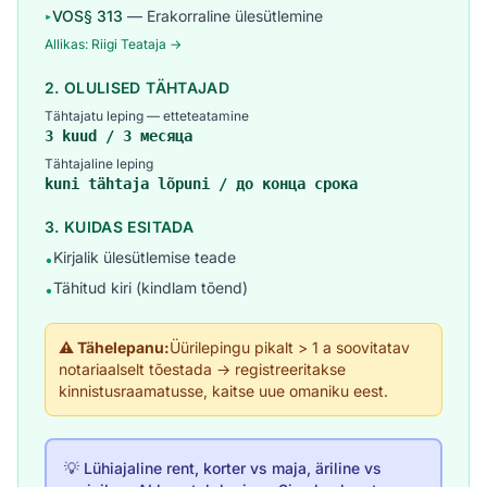
VOS§ 313
— Erakorraline ülesütlemine
▸
Allikas: Riigi Teataja →
2. OLULISED TÄHTAJAD
Tähtajatu leping — etteteatamine
3 kuud / 3 месяца
Tähtajaline leping
kuni tähtaja lõpuni / до конца срока
3. KUIDAS ESITADA
Kirjalik ülesütlemise teade
•
Tähitud kiri (kindlam tõend)
•
⚠️ Tähelepanu:
Üürilepingu pikalt > 1 a soovitatav
notariaalselt tõestada → registreeritakse
kinnistusraamatusse, kaitse uue omaniku eest.
💡 Lühiajaline rent, korter vs maja, äriline vs