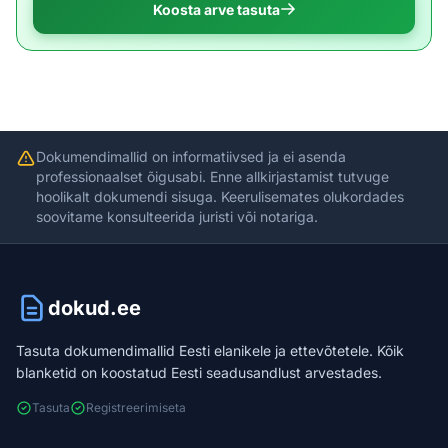
Koosta arve tasuta
Dokumendimallid on informatiivsed ja ei asenda
professionaalset õigusabi. Enne allkirjastamist tutvuge
hoolikalt dokumendi sisuga. Keerulisemates olukordades
soovitame konsulteerida juristi või notariga.
dokud.ee
Tasuta dokumendimallid Eesti elanikele ja ettevõtetele. Kõik
blanketid on koostatud Eesti seadusandlust arvestades.
Tasuta
Registreerimiseta