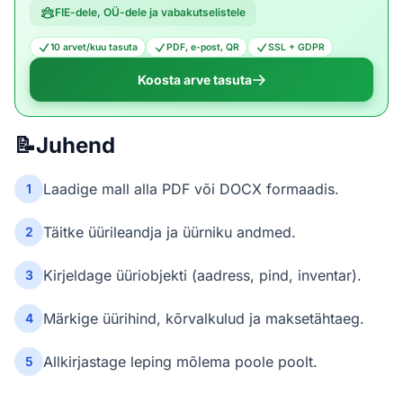
FIE-dele, OÜ-dele ja vabakutselistele
10 arvet/kuu tasuta
PDF, e-post, QR
SSL + GDPR
Koosta arve tasuta
📝
Juhend
Laadige mall alla PDF või DOCX formaadis.
1
Täitke üürileandja ja üürniku andmed.
2
Kirjeldage üüriobjekti (aadress, pind, inventar).
3
Märkige üürihind, kõrvalkulud ja maksetähtaeg.
4
Allkirjastage leping mõlema poole poolt.
5