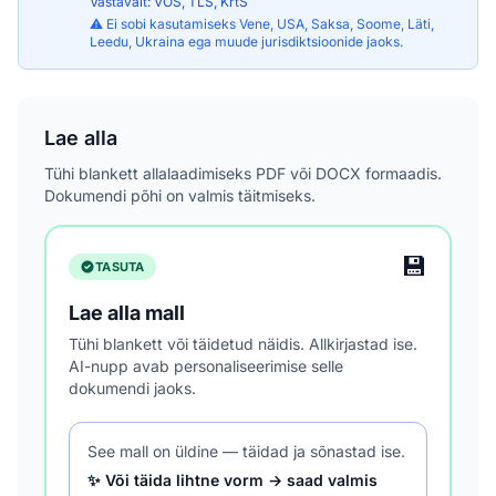
Vastavalt: VÕS, TLS, KrtS
⚠️ Ei sobi kasutamiseks Vene, USA, Saksa, Soome, Läti,
Leedu, Ukraina ega muude jurisdiktsioonide jaoks.
Lae alla
Tühi blankett allalaadimiseks PDF või DOCX formaadis.
Dokumendi põhi on valmis täitmiseks.
💾
TASUTA
Lae alla mall
Tühi blankett või täidetud näidis. Allkirjastad ise.
AI-nupp avab personaliseerimise selle
dokumendi jaoks.
See mall on üldine — täidad ja sõnastad ise.
✨ Või täida lihtne vorm → saad valmis