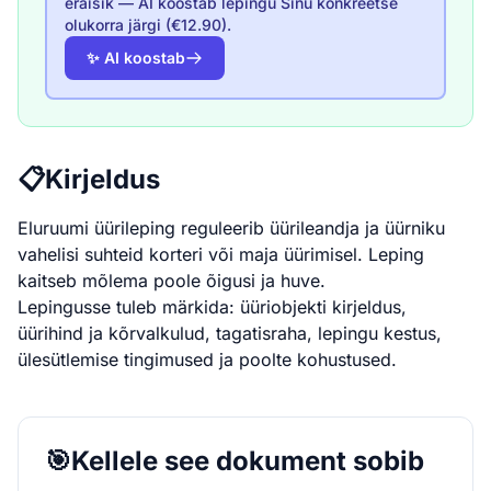
eraisik — AI koostab lepingu Sinu konkreetse
olukorra järgi (€12.90).
✨ AI koostab
📋
Kirjeldus
Eluruumi üürileping reguleerib üürileandja ja üürniku
vahelisi suhteid korteri või maja üürimisel. Leping
kaitseb mõlema poole õigusi ja huve.
Lepingusse tuleb märkida: üüriobjekti kirjeldus,
üürihind ja kõrvalkulud, tagatisraha, lepingu kestus,
ülesütlemise tingimused ja poolte kohustused.
🎯
Kellele see dokument sobib