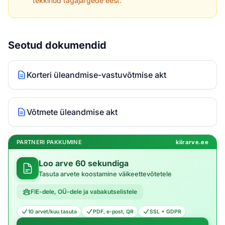
tekkinud tagajärgede eest.
Seotud dokumendid
Korteri üleandmise-vastuvõtmise akt
Võtmete üleandmise akt
PARTNERI PAKKUMINE
kiirarve.ee
Loo arve 60 sekundiga
Tasuta arvete koostamine väikeettevõtetele
FIE-dele, OÜ-dele ja vabakutselistele
10 arvet/kuu tasuta
PDF, e-post, QR
SSL + GDPR