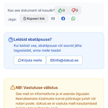
Kas see dokument oli kasulik?
0
0
Kopeeri link
Jaga:
Leidsid ebatäpsuse?
Kui leidsid vea, ebatäpsuse või soovid jätta
tagasisidet, anna meile teada!
Kirjuta meile
info@dokud.ee
NB! Vastutuse välistus
See mall on informatiivne ja ei asenda õigusabi.
Keerulisemate küsimuste korral pöörduge juristi või
notari poole. dokud.ee ei vastuta malli kasutamisest