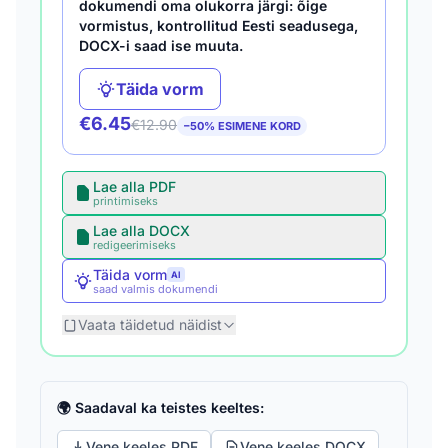
dokumendi oma olukorra järgi: õige
vormistus, kontrollitud Eesti seadusega,
DOCX-i saad ise muuta.
Täida vorm
€6.45
€12.90
−50% ESIMENE KORD
Lae alla PDF
printimiseks
Lae alla DOCX
redigeerimiseks
Täida vorm
AI
saad valmis dokumendi
Vaata täidetud näidist
🌍 Saadaval ka teistes keeltes:
Vene keeles PDF
Vene keeles DOCX