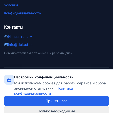
Условия
Конфиденциальность
Контакты
Написать нам
info@dokud.ee
Обычно отвечаем в течение 1-2 рабочих дней
Настройки конфиденциальности
© 2026 dokud.ee. Все права защищены.
Мы используем cookies для работы сервиса и сбора
NET Partner OÜ · Reg. 11299597 · Narva, Estonia
PDF
DOCX
Бесплатное скачивание
анонимной статистики.
Политика
конфиденциальности
dokud.ee не оказывает юридических услуг. Наши шаблоны являются
Принять все
вспомогательными материалами, а не юридическими
рекомендациями. Пользователь несёт ответственность за
правильное заполнение и использование документов.
Только необходимые