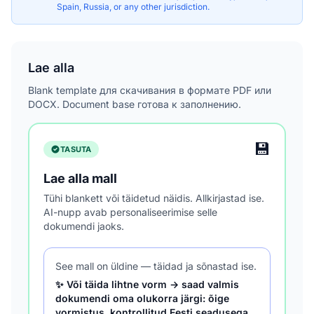
Spain, Russia, or any other jurisdiction.
Lae alla
Blank template для скачивания в формате PDF или
DOCX. Document base готова к заполнению.
💾
TASUTA
Lae alla mall
Tühi blankett või täidetud näidis. Allkirjastad ise.
AI-nupp avab personaliseerimise selle
dokumendi jaoks.
See mall on üldine — täidad ja sõnastad ise.
✨ Või täida lihtne vorm → saad valmis
dokumendi oma olukorra järgi: õige
vormistus, kontrollitud Eesti seadusega,