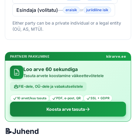
Esindaja (volitatu)
—
eraisik
or
juriidiline isik
Either party can be a private individual or a legal entity
(OÜ, AS, MTÜ).
PARTNERI PAKKUMINE
kiirarve.ee
Loo arve 60 sekundiga
Tasuta arvete koostamine väikeettevõtetele
FIE-dele, OÜ-dele ja vabakutselistele
10 arvet/kuu tasuta
PDF, e-post, QR
SSL + GDPR
Koosta arve tasuta
📝
Juhend