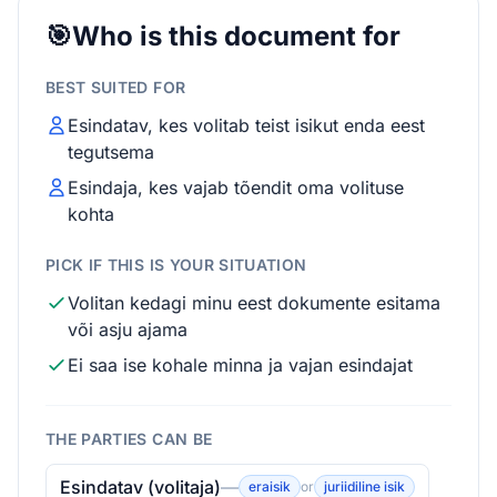
🎯
Who is this document for
BEST SUITED FOR
Esindatav, kes volitab teist isikut enda eest
tegutsema
Esindaja, kes vajab tõendit oma volituse
kohta
PICK IF THIS IS YOUR SITUATION
Volitan kedagi minu eest dokumente esitama
või asju ajama
Ei saa ise kohale minna ja vajan esindajat
THE PARTIES CAN BE
Esindatav (volitaja)
—
eraisik
or
juriidiline isik