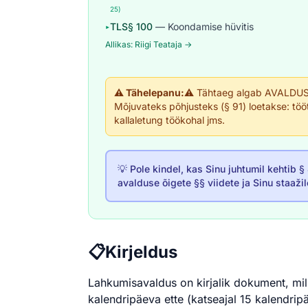
25)
TLS§ 100
— Koondamise hüvitis
▸
Allikas: Riigi Teataja →
⚠️ Tähelepanu:
⚠️ Tähtaeg algab AVALDUSE
Mõjuvateks põhjusteks (§ 91) loetakse: töö
kallaletung töökohal jms.
💡 Pole kindel, kas Sinu juhtumil kehtib 
avalduse õigete §§ viidete ja Sinu staaž
📋
Kirjeldus
Lahkumisavaldus on kirjalik dokument, mil
kalendripäeva ette (katseajal 15 kalendrip