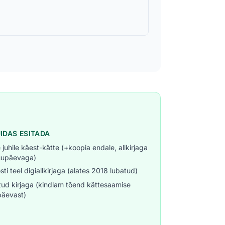
UIDAS ESITADA
 juhile käest-kätte (+koopia endale, allkirjaga
uupäevaga)
sti teel digiallkirjaga (alates 2018 lubatud)
tud kirjaga (kindlam tõend kättesaamise
päevast)