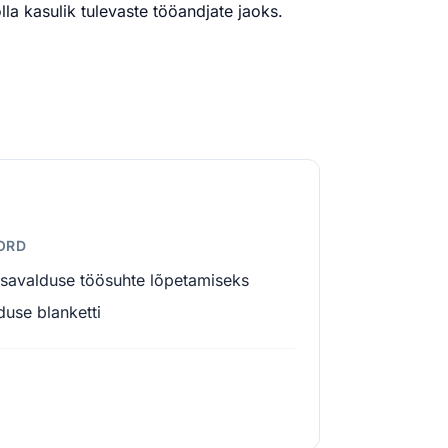
la kasulik tulevaste tööandjate jaoks.
KORD
isavalduse töösuhte lõpetamiseks
duse blanketti