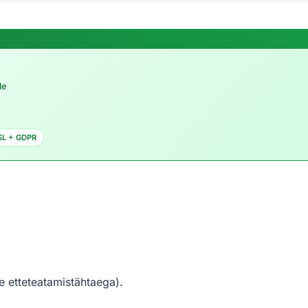
le
SL + GDPR
 etteteatamistähtaega).