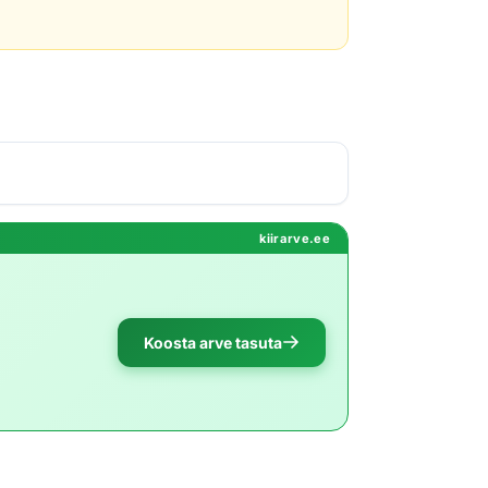
kiirarve.ee
Koosta arve tasuta