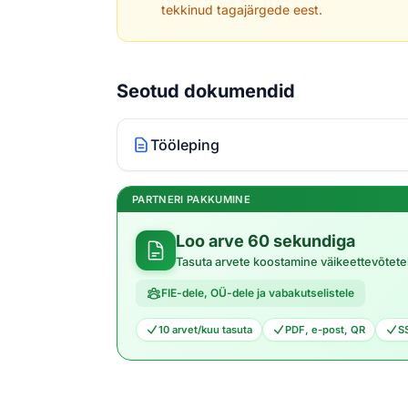
tekkinud tagajärgede eest.
Seotud dokumendid
Tööleping
PARTNERI PAKKUMINE
Loo arve 60 sekundiga
Tasuta arvete koostamine väikeettevõtete
FIE-dele, OÜ-dele ja vabakutselistele
10 arvet/kuu tasuta
PDF, e-post, QR
S