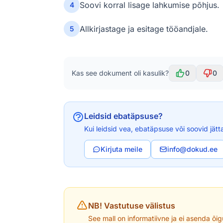
Soovi korral lisage lahkumise põhjus.
4
Allkirjastage ja esitage tööandjale.
5
Kas see dokument oli kasulik?
0
0
Leidsid ebatäpsuse?
Kui leidsid vea, ebatäpsuse või soovid jätt
Kirjuta meile
info@dokud.ee
NB! Vastutuse välistus
See mall on informatiivne ja ei asenda õig