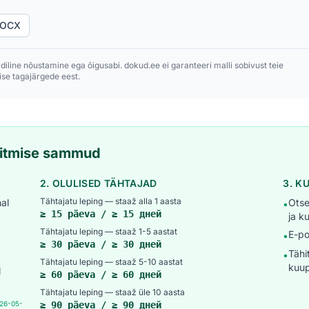
DOCX
idiline nõustamine ega õigusabi. dokud.ee ei garanteeri malli sobivust teie
se tagajärgede eest.
täitmise sammud
2. OLULISED TÄHTAJAD
3. K
Tähtajatu leping — staaž alla 1 aasta
al
Otse
•
≥ 15 päeva / ≥ 15 дней
ja k
Tähtajatu leping — staaž 1-5 aastat
E-po
•
≥ 30 päeva / ≥ 30 дней
Tähi
•
Tähtajatu leping — staaž 5-10 aastat
kuu
l
≥ 60 päeva / ≥ 60 дней
Tähtajatu leping — staaž üle 10 aasta
026-05-
≥ 90 päeva / ≥ 90 дней