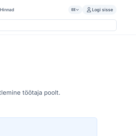
Hinnad
Logi sisse
EE
lemine töötaja poolt.