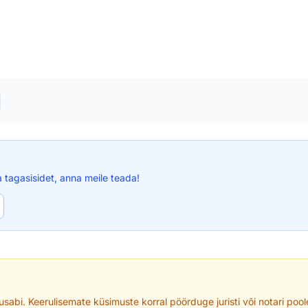
a tagasisidet, anna meile teada!
usabi. Keerulisemate küsimuste korral pöörduge juristi või notari poo