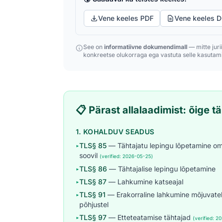
Vene keeles PDF
Vene keeles 
See on
informatiivne dokumendimall
— mitte juri
konkreetse olukorraga ega vastuta selle kasutami
📋 Pärast allalaadimist: õige 
1. KOHALDUV SEADUS
TLS§ 85
— Tähtajatu lepingu lõpetamine om
▸
soovil
(verified: 2026-05-25)
TLS§ 86
— Tähtajalise lepingu lõpetamine
▸
TLS§ 87
— Lahkumine katseajal
▸
TLS§ 91
— Erakorraline lahkumine mõjuvate
▸
põhjustel
TLS§ 97
— Etteteatamise tähtajad
▸
(verified: 2