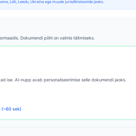
ome, Läti, Leedu, Ukraina ega muude jurisdiktsioonide jaoks.
formaadis. Dokumendi põhi on valmis täitmiseks.
astad ise. AI-nupp avab personaliseerimise selle dokumendi jaoks.
e (~60 sek)