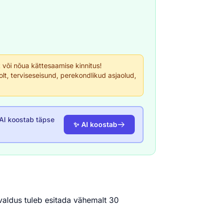
õi nõua kättesaamise kinnitus!
t, terviseseisund, perekondlikud asjaolud,
 AI koostab täpse
✨ AI koostab
valdus tuleb esitada vähemalt 30