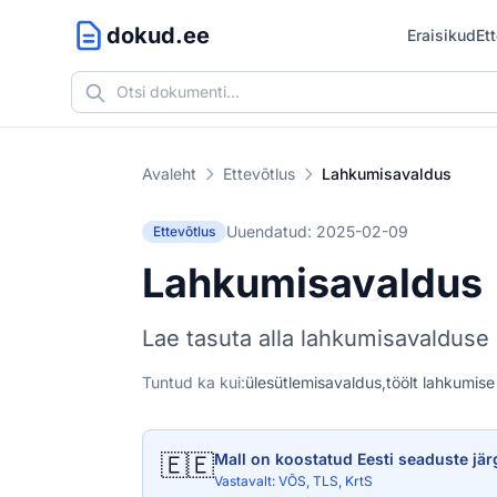
dokud.ee
Eraisikud
Et
Avaleht
Ettevõtlus
Lahkumisavaldus
Uuendatud: 2025-02-09
Ettevõtlus
Lahkumisavaldus
Lae tasuta alla lahkumisavalduse
Tuntud ka kui:
ülesütlemisavaldus,
töölt lahkumise
🇪🇪
Mall on koostatud Eesti seaduste jär
Vastavalt: VÕS, TLS, KrtS