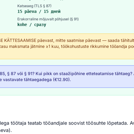
Katseaeg (TLS § 87)
15 päeva / 15 дней
Erakorraline mõjuvalt põhjusel (§ 91)
kohe / сразу
 KÄTTESAAMISE päevast, mitte saatmise päevast — saada tähitult v
tasu maksmata jätmine ≥1 kuu, töökohustuste rikkumine tööandja pool
§ 85, § 87 või § 91? Kui pikk on staažipõhine etteteatamise tähtaeg?
ile vastavate tähtaegadega (€12.90).
lega töötaja teatab tööandjale soovist töösuhte lõpetada. A
äeva).