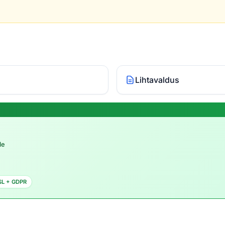
Lihtavaldus
le
SL + GDPR