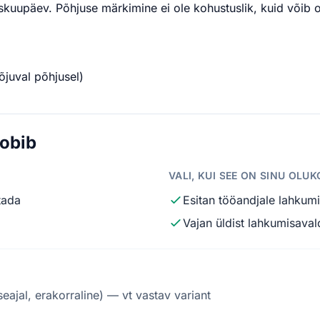
uupäev. Põhjuse märkimine ei ole kohustuslik, kuid võib ol
õjuval põhjusel)
sobib
VALI, KUI SEE ON SINU OLU
tada
Esitan tööandjale lahkum
Vajan üldist lahkumisaval
eajal, erakorraline) — vt vastav variant