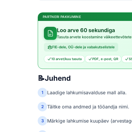
PARTNERI PAKKUMINE
Loo arve 60 sekundiga
Tasuta arvete koostamine väikeettevõtete
FIE-dele, OÜ-dele ja vabakutselistele
10 arvet/kuu tasuta
PDF, e-post, QR
S
📝
Juhend
Laadige lahkumisavalduse mall alla.
1
Täitke oma andmed ja tööandja nimi.
2
Märkige lahkumise kuupäev (arvestage
3