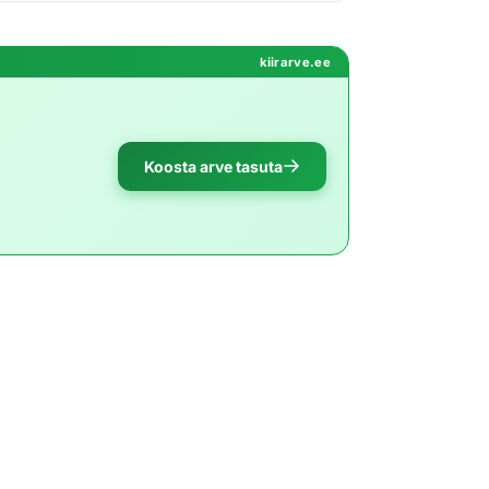
kiirarve.ee
Koosta arve tasuta