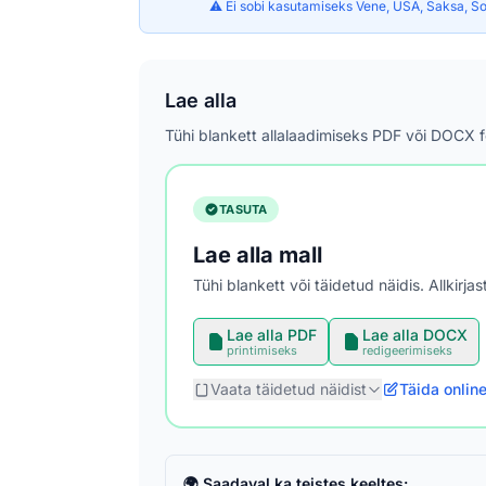
⚠️ Ei sobi kasutamiseks Vene, USA, Saksa, So
Lae alla
Tühi blankett allalaadimiseks PDF või DOCX 
TASUTA
Lae alla mall
Tühi blankett või täidetud näidis. Allkirj
Lae alla PDF
Lae alla DOCX
printimiseks
redigeerimiseks
Vaata täidetud näidist
Täida onlin
🌍 Saadaval ka teistes keeltes: