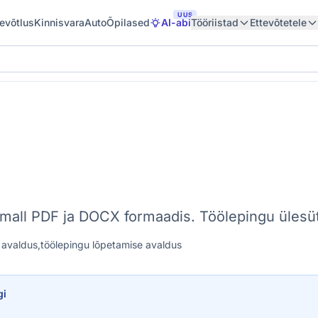
UUS
tevõtlus
Kinnisvara
Auto
Õpilased
AI-abi
Tööriistad
Ettevõtetele
 mall PDF ja DOCX formaadis. Töölepingu ülesüt
 avaldus,
töölepingu lõpetamise avaldus
gi