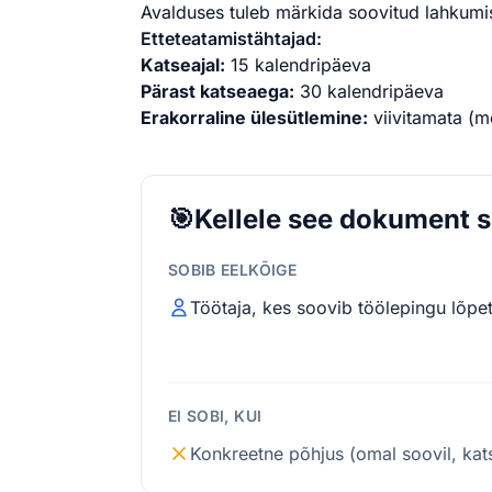
Avalduses tuleb märkida soovitud lahkumisk
Etteteatamistähtajad:
Katseajal:
15 kalendripäeva
Pärast katseaega:
30 kalendripäeva
Erakorraline ülesütlemine:
viivitamata (m
🎯
Kellele see dokument 
SOBIB EELKÕIGE
Töötaja, kes soovib töölepingu lõpe
EI SOBI, KUI
Konkreetne põhjus (omal soovil, kats