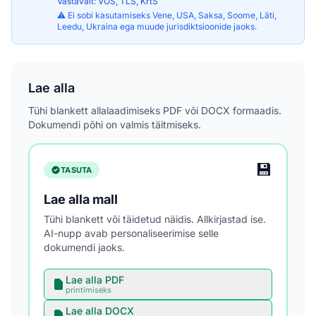
Vastavalt: VÕS, TLS, KrtS
⚠️ Ei sobi kasutamiseks Vene, USA, Saksa, Soome, Läti,
Leedu, Ukraina ega muude jurisdiktsioonide jaoks.
Lae alla
Tühi blankett allalaadimiseks PDF või DOCX formaadis.
Dokumendi põhi on valmis täitmiseks.
💾
TASUTA
Lae alla mall
Tühi blankett või täidetud näidis. Allkirjastad ise.
AI-nupp avab personaliseerimise selle
dokumendi jaoks.
Lae alla PDF
printimiseks
Lae alla DOCX