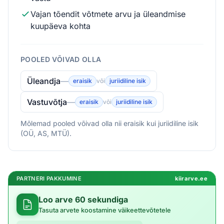
Vajan tõendit võtmete arvu ja üleandmise
kuupäeva kohta
POOLED VÕIVAD OLLA
Üleandja
—
eraisik
või
juriidiline isik
Vastuvõtja
—
eraisik
või
juriidiline isik
Mõlemad pooled võivad olla nii eraisik kui juriidiline isik
(OÜ, AS, MTÜ).
PARTNERI PAKKUMINE
kiirarve.ee
Loo arve 60 sekundiga
Tasuta arvete koostamine väikeettevõtetele