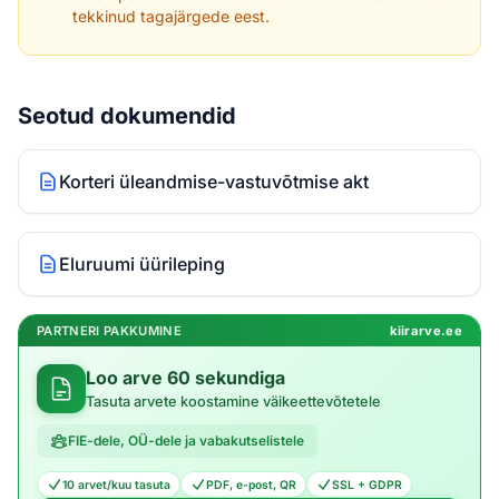
tekkinud tagajärgede eest.
Seotud dokumendid
Korteri üleandmise-vastuvõtmise akt
Eluruumi üürileping
PARTNERI PAKKUMINE
kiirarve.ee
Loo arve 60 sekundiga
Tasuta arvete koostamine väikeettevõtetele
FIE-dele, OÜ-dele ja vabakutselistele
10 arvet/kuu tasuta
PDF, e-post, QR
SSL + GDPR