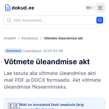
dokud.ee
EE
Avaleht
Kinnisvara
Võtmete üleandmise akt
Uuendatud: 2025-02-05
Kinnisvara
Võtmete üleandmise akt
Lae tasuta alla võtmete üleandmise akti
mall PDF ja DOCX formaadis. Akt võtmete
üleandmise fikseerimiseks.
🇪🇪
Mall on koostatud Eesti seaduste järgi