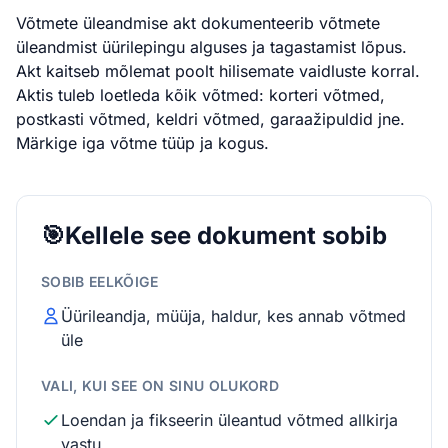
Võtmete üleandmise akt dokumenteerib võtmete
üleandmist üürilepingu alguses ja tagastamist lõpus.
Akt kaitseb mõlemat poolt hilisemate vaidluste korral.
Aktis tuleb loetleda kõik võtmed: korteri võtmed,
postkasti võtmed, keldri võtmed, garaažipuldid jne.
Märkige iga võtme tüüp ja kogus.
🎯
Kellele see dokument sobib
SOBIB EELKÕIGE
Üürileandja, müüja, haldur, kes annab võtmed
üle
VALI, KUI SEE ON SINU OLUKORD
Loendan ja fikseerin üleantud võtmed allkirja
vastu