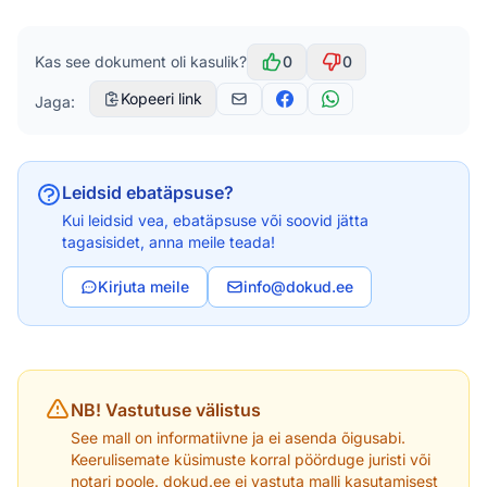
Kas see dokument oli kasulik?
0
0
Kopeeri link
Jaga:
Leidsid ebatäpsuse?
Kui leidsid vea, ebatäpsuse või soovid jätta
tagasisidet, anna meile teada!
Kirjuta meile
info@dokud.ee
NB! Vastutuse välistus
See mall on informatiivne ja ei asenda õigusabi.
Keerulisemate küsimuste korral pöörduge juristi või
notari poole. dokud.ee ei vastuta malli kasutamisest