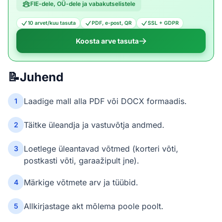
FIE-dele, OÜ-dele ja vabakutselistele
10 arvet/kuu tasuta
PDF, e-post, QR
SSL + GDPR
Koosta arve tasuta
📝
Juhend
Laadige mall alla PDF või DOCX formaadis.
1
Täitke üleandja ja vastuvõtja andmed.
2
Loetlege üleantavad võtmed (korteri võti,
3
postkasti võti, garaažipult jne).
Märkige võtmete arv ja tüübid.
4
Allkirjastage akt mõlema poole poolt.
5