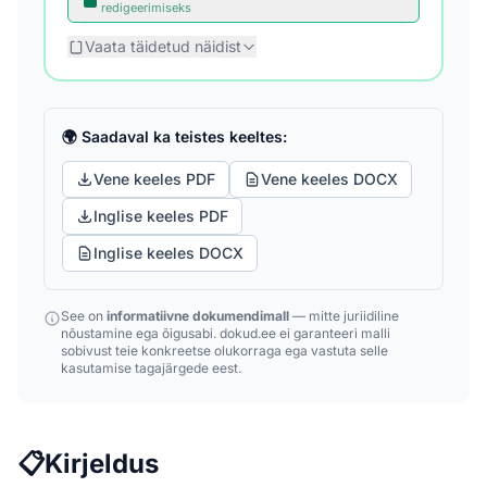
redigeerimiseks
Vaata täidetud näidist
🌍 Saadaval ka teistes keeltes:
Vene keeles PDF
Vene keeles DOCX
Inglise keeles PDF
Inglise keeles DOCX
See on
informatiivne dokumendimall
— mitte juriidiline
nõustamine ega õigusabi. dokud.ee ei garanteeri malli
sobivust teie konkreetse olukorraga ega vastuta selle
kasutamise tagajärgede eest.
📋
Kirjeldus