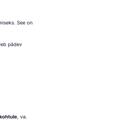
miseks. See on
tleb pädev
kohtule
, va.