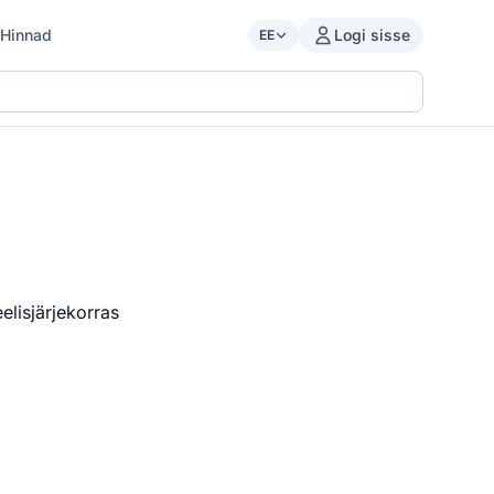
Hinnad
Logi sisse
EE
lisjärjekorras