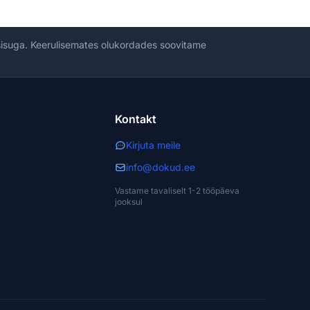
 sisuga. Keerulisemates olukordades soovitame
Kontakt
Kirjuta meile
info@dokud.ee
Vastame tavaliselt 1-2 tööpäeva
jooksul