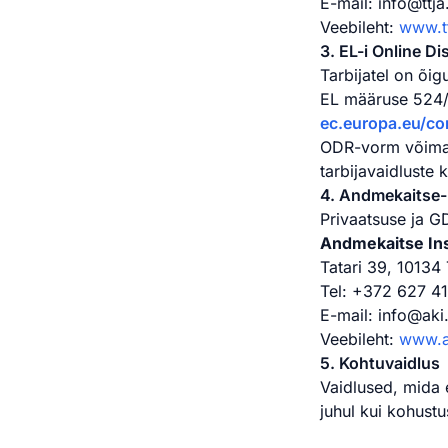
E-mail: info@ttja
Veebileht:
www.tt
3. EL-i Online D
Tarbijatel on õi
EL määruse 524/
ec.europa.eu/c
ODR-vorm võimald
tarbijavaidluste 
4. Andmekaitse
Privaatsuse ja 
Andmekaitse In
Tatari 39, 10134 
Tel: +372 627 4
E-mail: info@aki
Veebileht:
www.a
5. Kohtuvaidlus
Vaidlused, mida 
juhul kui kohustus