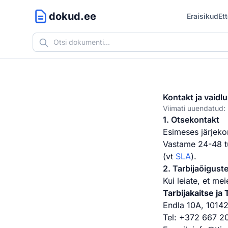
dokud.ee
Eraisikud
Et
Kontakt ja vaidl
Viimati uuendatud
1. Otsekontakt
Esimeses järjek
Vastame 24-48 tu
(vt
SLA
).
2. Tarbijaõigust
Kui leiate, et me
Tarbijakaitse ja
Endla 10A, 10142
Tel: +372 667 2