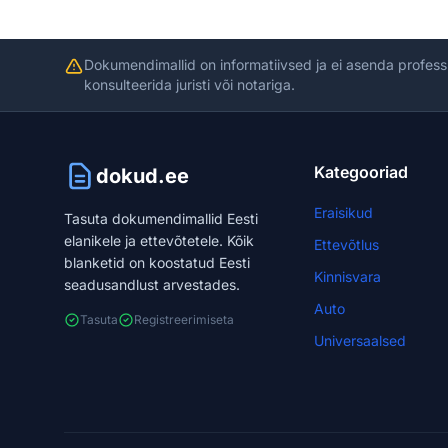
Dokumendimallid on informatiivsed ja ei asenda profess
konsulteerida juristi või notariga.
Kategooriad
dokud.ee
Eraisikud
Tasuta dokumendimallid Eesti
elanikele ja ettevõtetele. Kõik
Ettevõtlus
blanketid on koostatud Eesti
Kinnisvara
seadusandlust arvestades.
Auto
Tasuta
Registreerimiseta
Universaalsed