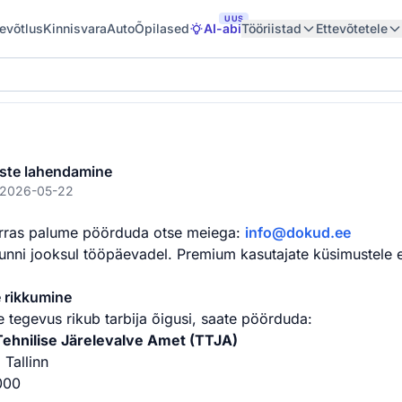
UUS
tevõtlus
Kinnisvara
Auto
Õpilased
AI-abi
Tööriistad
Ettevõtetele
uste lahendamine
: 2026-05-22
orras palume pöörduda otse meiega:
info@dokud.ee
nni jooksul tööpäevadel. Premium kasutajate küsimustele ee
e rikkumine
ie tegevus rikub tarbija õigusi, saate pöörduda:
 Tehnilise Järelevalve Amet (TTJA)
 Tallinn
000