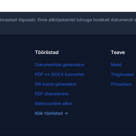
ionaalset õigusabi. Enne allkirjastamist tutvuge hoolikalt dokumendi
Tööriistad
Teave
Dokumentide generaator
Meist
PDF ↔ DOCX konverter
Tingimused
QR-koodi generaator
Privaatsus
PDF ühendamine
Elektrooniline allkiri
Kõik tööriistad →