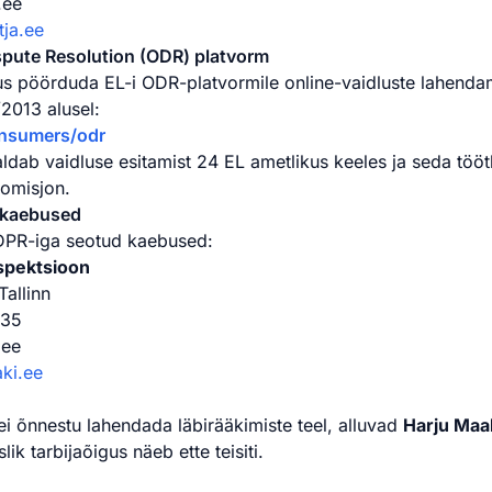
.ee
ja.ee
ispute Resolution (ODR) platvorm
gus pöörduda EL-i ODR-platvormile online-vaidluste lahenda
2013 alusel:
onsumers/odr
ab vaidluse esitamist 24 EL ametlikus keeles ja seda töö
komisjon.
-kaebused
GDPR-iga seotud kaebused:
spektsioon
Tallinn
135
.ee
ki.ee
ei õnnestu lahendada läbirääkimiste teel, alluvad
Harju Maa
lik tarbijaõigus näeb ette teisiti.