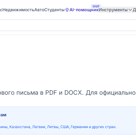
UUS
с
Недвижимость
Авто
Студенты
AI-помощник
Инструменты
Д
ового письма в PDF и DOCX. Для официально
нам
аины, Казахстана, Латвии, Литвы, США, Германии и других стран.