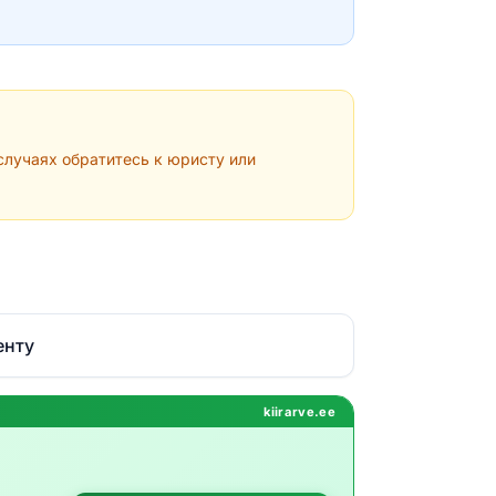
лучаях обратитесь к юристу или
енту
kiirarve.ee