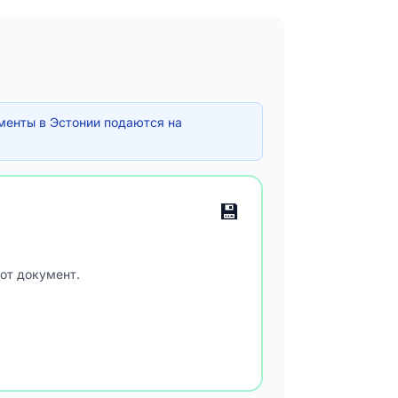
менты в Эстонии подаются на
💾
от документ.