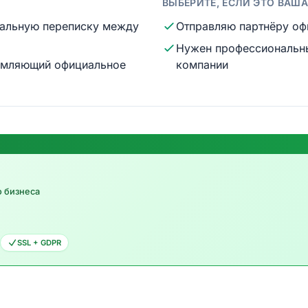
ВЫБЕРИТЕ, ЕСЛИ ЭТО ВАШ
иальную переписку между
Отправляю партнёру оф
Нужен профессиональны
ормляющий официальное
компании
о бизнеса
SSL + GDPR