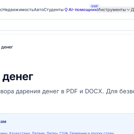
UUS
с
Недвижимость
Авто
Студенты
AI-помощник
Инструменты
Д
 денег
 денег
овора дарения денег в PDF и DOCX. Для без
нам
аины, Казахстана, Латвии, Литвы, США, Германии и других стран.