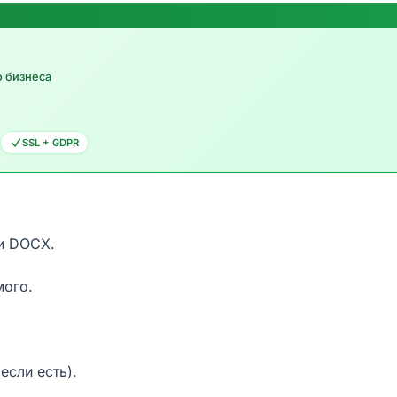
о бизнеса
SSL + GDPR
и DOCX.
мого.
если есть).