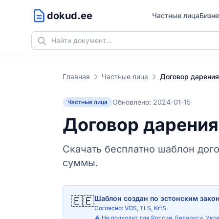
dokud.ee
Частные лица
Бизне
Главная
Частные лица
Договор дарения
Обновлено: 2024-01-15
Частные лица
Договор дарения
Скачать бесплатно шаблон дог
суммы.
🇪🇪
Шаблон создан по эстонским зако
Согласно: VÕS, TLS, KrtS
⚠️ Не подходит для России, Беларуси, Укр