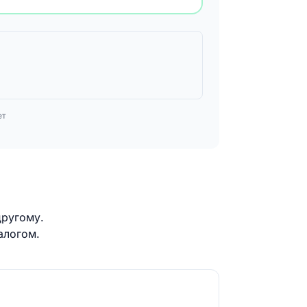
ет
другому.
алогом.