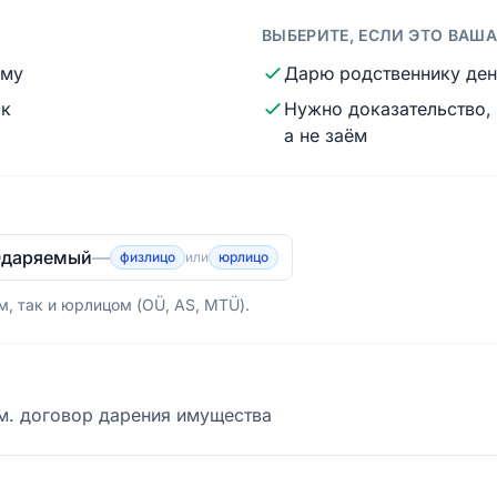
ВЫБЕРИТЕ, ЕСЛИ ЭТО ВАШ
мму
Дарю родственнику ден
ок
Нужно доказательство,
а не заём
даряемый
—
физлицо
или
юрлицо
, так и юрлицом (OÜ, AS, MTÜ).
см. договор дарения имущества