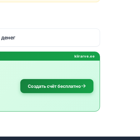
 денег
kiirarve.ee
Создать счёт бесплатно