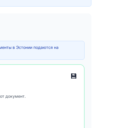
менты в Эстонии подаются на
💾
от документ.