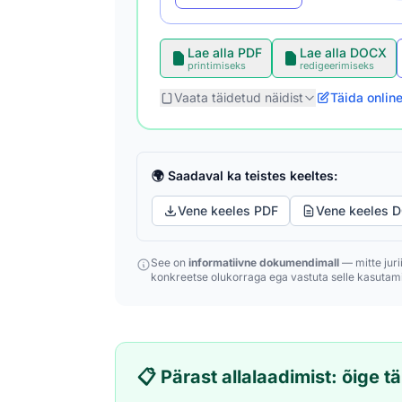
Lae alla PDF
Lae alla DOCX
printimiseks
redigeerimiseks
Vaata täidetud näidist
Täida onlin
🌍 Saadaval ka teistes keeltes:
Vene keeles PDF
Vene keeles 
See on
informatiivne dokumendimall
— mitte juri
konkreetse olukorraga ega vastuta selle kasutami
📋 Pärast allalaadimist: õige 