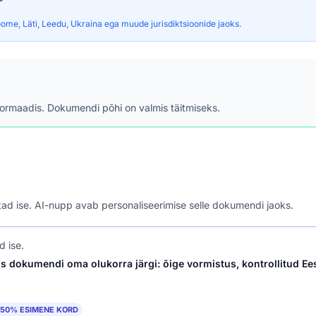
ome, Läti, Leedu, Ukraina ega muude jurisdiktsioonide jaoks.
formaadis. Dokumendi põhi on valmis täitmiseks.
astad ise. AI-nupp avab personaliseerimise selle dokumendi jaoks.
d ise.
s dokumendi oma olukorra järgi: õige vormistus, kontrollitud Ees
50% ESIMENE KORD