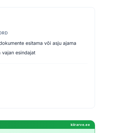
KORD
 dokumente esitama või asju ajama
a vajan esindajat
kiirarve.ee