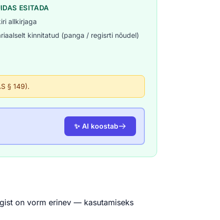
UIDAS ESITADA
iri allkirjaga
riaalselt kinnitatud (panga / regisrti nõudel)
ÄS § 149).
✨ AI koostab
ärgist on vorm erinev — kasutamiseks