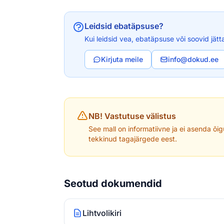
Leidsid ebatäpsuse?
Kui leidsid vea, ebatäpsuse või soovid jätt
Kirjuta meile
info@dokud.ee
NB! Vastutuse välistus
See mall on informatiivne ja ei asenda õig
tekkinud tagajärgede eest.
Seotud dokumendid
Lihtvolikiri