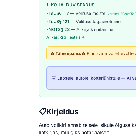
1. KOHALDUV SEADUS
TsUS§ 117
— Volituse mõiste
▸
(verified: 2026-05-
TsUS§ 121
— Volituse tagasivõtmine
▸
NOTS§ 22
— Allkirja kinnitamine
▸
Allikas: Riigi Teataja →
⚠️ Tähelepanu:
⚠️ Kinnisvara või ettevõtte
💡 Lapsele, autole, korteriühistule — AI va
📋
Kirjeldus
Auto volikiri annab teisele isikule õigus
lihtkirjas, müügiks notariaalselt.