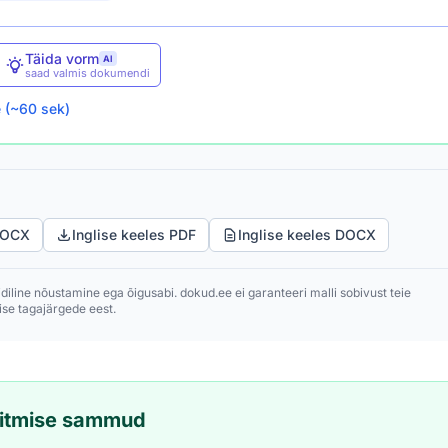
Täida vorm
AI
saad valmis dokumendi
e (~60 sek)
DOCX
Inglise keeles PDF
Inglise keeles DOCX
idiline nõustamine ega õigusabi. dokud.ee ei garanteeri malli sobivust teie
se tagajärgede eest.
täitmise sammud