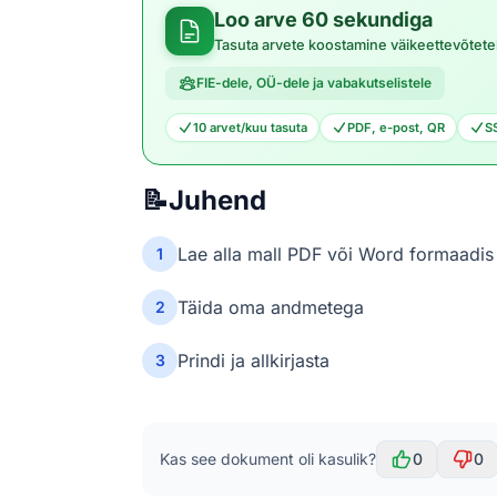
Loo arve 60 sekundiga
Tasuta arvete koostamine väikeettevõtete
FIE-dele, OÜ-dele ja vabakutselistele
10 arvet/kuu tasuta
PDF, e-post, QR
S
📝
Juhend
Lae alla mall PDF või Word formaadis —
1
Täida oma andmetega
2
Prindi ja allkirjasta
3
Kas see dokument oli kasulik?
0
0