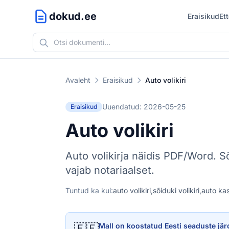
dokud.ee
Eraisikud
Et
Avaleht
Eraisikud
Auto volikiri
Uuendatud: 2026-05-25
Eraisikud
Auto volikiri
Auto volikirja näidis PDF/Word. Sõ
vajab notariaalset.
Tuntud ka kui:
auto volikiri,
sõiduki volikiri,
auto ka
🇪🇪
Mall on koostatud Eesti seaduste jär