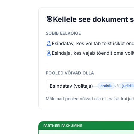
🎯
Kellele see dokument 
SOBIB EELKÕIGE
Esindatav, kes volitab teist isikut e
Esindaja, kes vajab tõendit oma voli
POOLED VÕIVAD OLLA
Esindatav (volitaja)
—
eraisik
või
juriidil
Mõlemad pooled võivad olla nii eraisik kui juri
PARTNERI PAKKUMINE