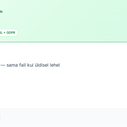
le
SL + GDPR
 sama fail kui üldisel lehel