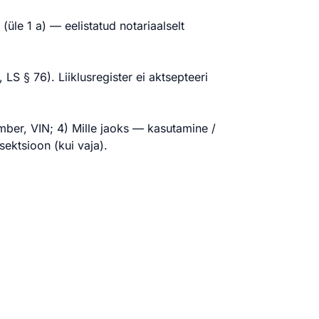
üle 1 a) — eelistatud notariaalselt
LS § 76). Liiklusregister ei aktsepteeri
mber, VIN; 4) Mille jaoks — kasutamine /
sektsioon (kui vaja).