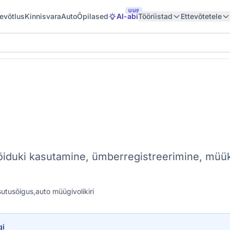
UUS
tevõtlus
Kinnisvara
Auto
Õpilased
AI-abi
Tööriistad
Ettevõtetele
iduki kasutamine, ümberregistreerimine, müük — 
sutusõigus,
auto müügivolikiri
gi