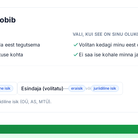
sobib
VALI, KUI SEE ON SINU OLU
nda eest tegutsema
Volitan kedagi minu eest
tuse kohta
Ei saa ise kohale minna j
Esindaja (volitatu)
—
ine isik
eraisik
või
juriidiline isik
idiline isik (OÜ, AS, MTÜ).