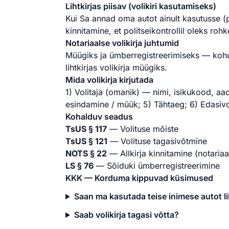
Lihtkirjas piisav (volikiri kasutamiseks)
Kui Sa annad oma autot ainult kasutusse (p
kinnitamine, et politseikontrollil oleks roh
Notariaalse volikirja juhtumid
Müügiks ja ümberregistreerimiseks — kohustu
lihtkirjas volikirja müügiks.
Mida volikirja kirjutada
1) Volitaja (omanik) — nimi, isikukood, a
esindamine / müük; 5) Tähtaeg; 6) Edasivoli
Kohalduv seadus
TsUS § 117
— Volituse mõiste
TsUS § 121
— Volituse tagasivõtmine
NOTS § 22
— Allkirja kinnitamine (notariaal
LS § 76
— Sõiduki ümberregistreerimine
KKK — Korduma kippuvad küsimused
Saan ma kasutada teise inimese autot lih
Saab volikirja tagasi võtta?