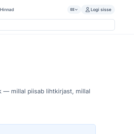
Hinnad
Logi sisse
EE
millal piisab lihtkirjast, millal