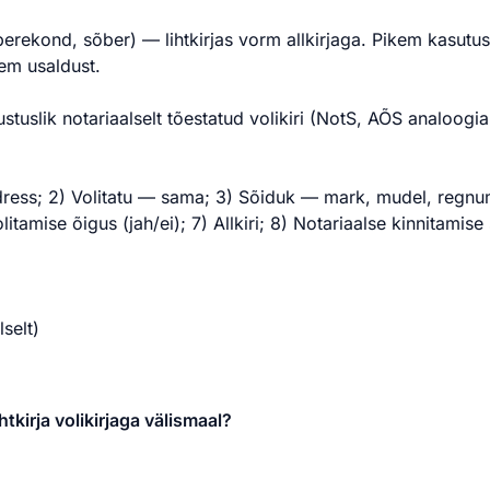
erekond, sõber) — lihtkirjas vorm allkirjaga. Pikem kasutus (
kem usaldust.
slik notariaalselt tõestatud volikiri (NotS, AÕS analoogia, 
adress; 2) Volitatu — sama; 3) Sõiduk — mark, mudel, regnu
tamise õigus (jah/ei); 7) Allkiri; 8) Notariaalse kinnitamise 
selt)
tkirja volikirjaga välismaal?