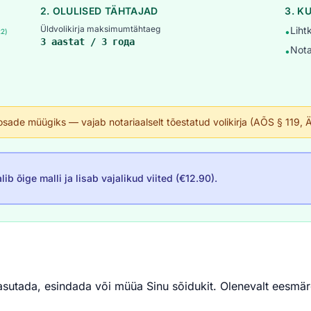
2. OLULISED TÄHTAJAD
3. K
Üldvolikirja maksimumtähtaeg
Lihtk
•
22)
3 aastat / 3 года
Nota
•
 osade müügiks — vajab notariaalselt tõestatud volikirja (AÕS § 119, 
lib õige malli ja lisab vajalikud viited (€12.90).
e kasutada, esindada või müüa Sinu sõidukit. Olenevalt eesm