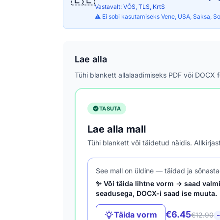
Vastavalt: VÕS, TLS, KrtS
⚠️ Ei sobi kasutamiseks Vene, USA, Saksa, So
Lae alla
Tühi blankett allalaadimiseks PDF või DOCX 
TASUTA
Lae alla mall
Tühi blankett või täidetud näidis. Allkirj
See mall on üldine — täidad ja sõnasta
✨ Või täida lihtne vorm → saad valmi
seadusega, DOCX-i saad ise muuta.
€6.45
Täida vorm
€12.90
−