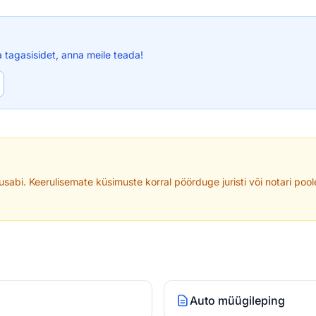
a tagasisidet, anna meile teada!
usabi. Keerulisemate küsimuste korral pöörduge juristi või notari poo
Auto müügileping