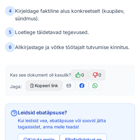
Kirjeldage faktiline alus konkreetselt (kuupäev,
4
sündmus).
Loetlege täidetavad tegevused.
5
Allkirjastage ja võtke töötajalt tutvumise kinnitus.
6
Kas see dokument oli kasulik?
0
0
Kopeeri link
Jaga:
Leidsid ebatäpsuse?
Kui leidsid vea, ebatäpsuse või soovid jätta
tagasisidet, anna meile teada!
Kirjuta meile
info@dokud.ee