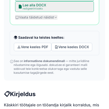
Lae alla DOCX
redigeerimiseks
Vaata täidetud näidist
🌍 Saadaval ka teistes keeltes:
Vene keeles PDF
Vene keeles DOCX
See on
informatiivne dokumendimall
— mitte juriidiline
nõustamine ega õigusabi. dokud.ee ei garanteeri malli
sobivust teie konkreetse olukorraga ega vastuta selle
kasutamise tagajärgede eest.
📋
Kirjeldus
Käskkiri töötajale on tööandja kirjalik korraldus, mis