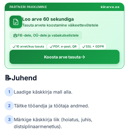
PARTNERI PAKKUMINE
kiirarve.ee
Loo arve 60 sekundiga
Tasuta arvete koostamine väikeettevõtetele
FIE-dele, OÜ-dele ja vabakutselistele
10 arvet/kuu tasuta
PDF, e-post, QR
SSL + GDPR
Koosta arve tasuta
📝
Juhend
Laadige käskkirja mall alla.
1
Täitke tööandja ja töötaja andmed.
2
Märkige käskkirja liik (hoiatus, juhis,
3
distsiplinaarmenetlus).