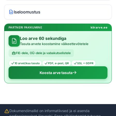
Iseloomustus
PARTNERI PAKKUMINE
kiirarve.ee
Loo arve 60 sekundiga
Tasuta arvete koostamine väikeettevõtetele
FIE-dele, OÜ-dele ja vabakutselistele
10 arvet/kuu tasuta
PDF, e-post, QR
SSL + GDPR
Koosta arve tasuta
Dokumendimallid on informatiivsed ja ei asenda
professionaalset õigusabi. Enne allkirjastamist tutvuge