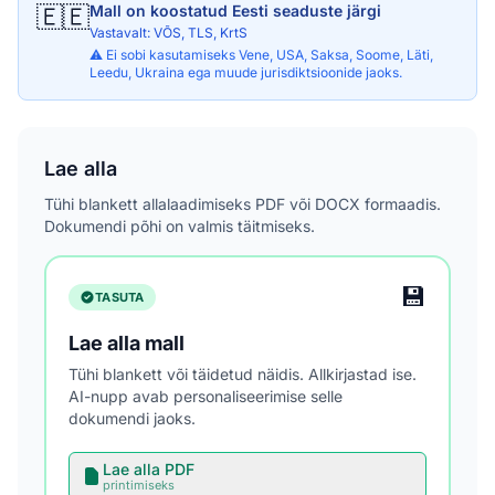
🇪🇪
Mall on koostatud Eesti seaduste järgi
Vastavalt: VÕS, TLS, KrtS
⚠️ Ei sobi kasutamiseks Vene, USA, Saksa, Soome, Läti,
Leedu, Ukraina ega muude jurisdiktsioonide jaoks.
Lae alla
Tühi blankett allalaadimiseks PDF või DOCX formaadis.
Dokumendi põhi on valmis täitmiseks.
💾
TASUTA
Lae alla mall
Tühi blankett või täidetud näidis. Allkirjastad ise.
AI-nupp avab personaliseerimise selle
dokumendi jaoks.
Lae alla PDF
printimiseks