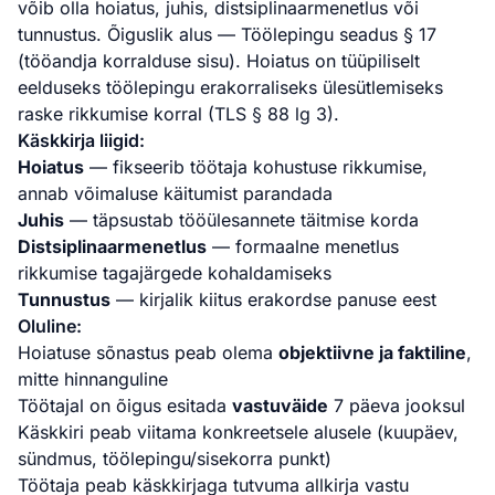
võib olla hoiatus, juhis, distsiplinaarmenetlus või
tunnustus. Õiguslik alus — Töölepingu seadus § 17
(tööandja korralduse sisu). Hoiatus on tüüpiliselt
eelduseks töölepingu erakorraliseks ülesütlemiseks
raske rikkumise korral (TLS § 88 lg 3).
Käskkirja liigid:
Hoiatus
— fikseerib töötaja kohustuse rikkumise,
annab võimaluse käitumist parandada
Juhis
— täpsustab tööülesannete täitmise korda
Distsiplinaarmenetlus
— formaalne menetlus
rikkumise tagajärgede kohaldamiseks
Tunnustus
— kirjalik kiitus erakordse panuse eest
Oluline:
Hoiatuse sõnastus peab olema
objektiivne ja faktiline
,
mitte hinnanguline
Töötajal on õigus esitada
vastuväide
7 päeva jooksul
Käskkiri peab viitama konkreetsele alusele (kuupäev,
sündmus, töölepingu/sisekorra punkt)
Töötaja peab käskkirjaga tutvuma allkirja vastu